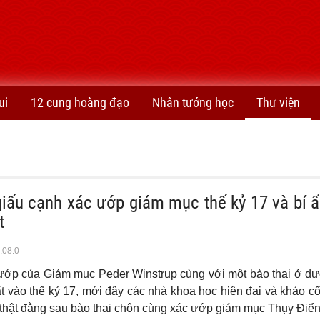
ui
12 cung hoàng đạo
Nhân tướng học
Thư viện
giấu cạnh xác ướp giám mục thế kỷ 17 và bí 
t
:08.0
 ướp của Giám mục Peder Winstrup cùng với một bào thai ở dư
 vào thế kỷ 17, mới đây các nhà khoa học hiện đại và khảo c
thật đằng sau bào thai chôn cùng xác ướp giám mục Thụy Điển