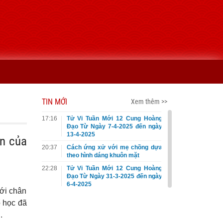
TIN MỚI
Xem thêm >>
17:16
Tử Vi Tuần Mới 12 Cung Hoàng
Đạo Từ Ngày 7-4-2025 đến ngày
13-4-2025
ẩn của
20:37
Cách ứng xử với mẹ chồng dựa
theo hình dáng khuôn mặt
22:28
Tử Vi Tuần Mới 12 Cung Hoàng
Đạo Từ Ngày 31-3-2025 đến ngày
6-4-2025
ới chân
ổ học đã
.