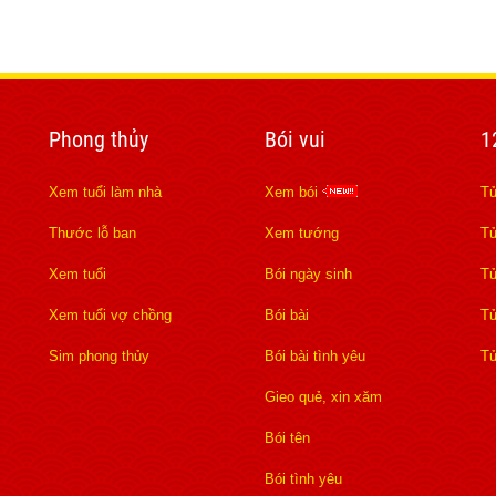
Phong thủy
Bói vui
1
Xem tuổi làm nhà
Xem bói
Tử
Thước lỗ ban
Xem tướng
Tử
Xem tuổi
Bói ngày sinh
Tử
Xem tuổi vợ chồng
Bói bài
Tử
Sim phong thủy
Bói bài tình yêu
Tử
Gieo quẻ, xin xăm
Bói tên
Bói tình yêu