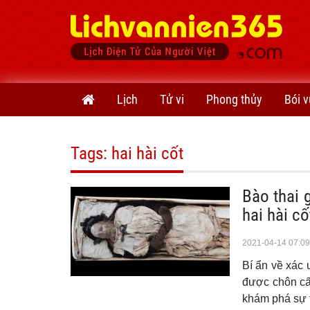
Lịch
Tử vi
Phong thủy
Bói v
Tags: hai hài cốt
Bào thai 
hai hài cố
2021-04-14 07:09
Bí ẩn về xác
được chôn cất
khám phá sự 