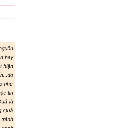
 nguồn
ân hay
t hiện
n...do
ảo như
ặc tin
Quả là
ng Quả
 tránh