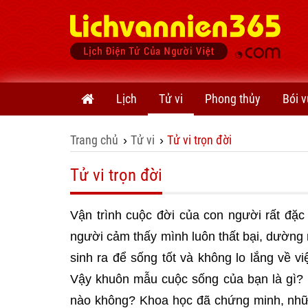
Lịch
Tử vi
Phong thủy
Bói v
Trang chủ
Tử vi
Tử vi trọn đời
›
›
Tử vi trọn đời
Vận trình cuộc đời của con người rất đặc
người cảm thấy mình luôn thất bại, dường
sinh ra để sống tốt và không lo lắng về vi
Vậy khuôn mẫu cuộc sống của bạn là gì? 
nào không? Khoa học đã chứng minh, nhữn