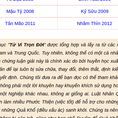
Mậu Tý 2008
Kỷ Sửu 2009
Tân Mão 2011
Nhâm Thìn 2012
mục "
Tử Vi Trọn Đời
" được tổng hợp và lấy ra từ các
am và Trung Quốc. Tuy nhiên, không thể có một cá nh
chứng luận giải này là chính xác do bởi huyền học xuấ
hân để lại luôn bị sửa chữa, thay đổi, thêm thắt, định kiế
uyết định. Chúng tôi đưa ra để bạn đọc có thể tham kh
ông phải một lời khuyên hay khuyến khích sử dụng ho
ột Nghiệp khác nhau, không ai giống ai. Luật Nhân 
n làm nhiều Phước Thiện (việc tốt) để hỗ trợ cho nhữ
ớt những Quả Khổ (điều xấu ác) sanh khởi. Chúng ta nên