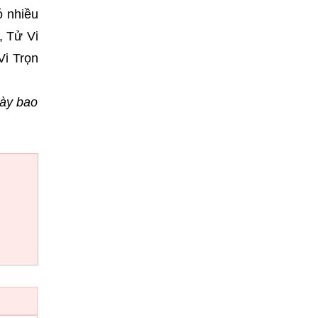
ó nhiều
, Tử Vi
Vi Trọn
gày bao