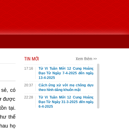
TIN MỚI
Xem thêm >>
17:16
Tử Vi Tuần Mới 12 Cung Hoàng
Đạo Từ Ngày 7-4-2025 đến ngày
13-4-2025
20:37
Cách ứng xử với mẹ chồng dựa
 sẻ, có
theo hình dáng khuôn mặt
22:28
Tử Vi Tuần Mới 12 Cung Hoàng
hư được
Đạo Từ Ngày 31-3-2025 đến ngày
6-4-2025
ồn tại.
như thế
nhau họ