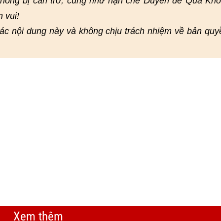
không bị cản trở, cũng như hạn chế Duyên để Quả Kh
 vui!
c nội dung này và không chịu trách nhiệm về bản quy
Xem thêm