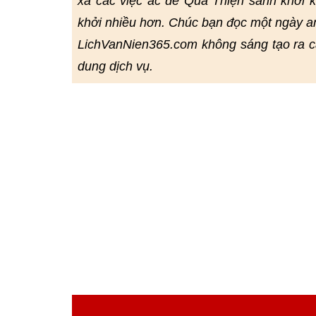
xa các việc ác để Quả Thiện sanh khởi 
khởi nhiều hơn. Chúc bạn đọc một ngày an
LichVanNien365.com không sáng tạo ra cá
dung dịch vụ.