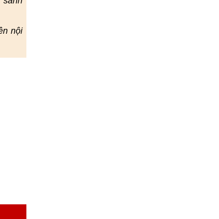
ổ sanh
ền nội