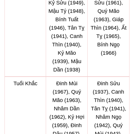
Kỷ Sửu (1949),
Sửu (1961),
Mậu Tý (1948),
Quý Mão
Bính Tuất
(1963), Giáp
(1946), Tân Tỵ
Thìn (1964), Ất
(1941), Canh
Tỵ (1965),
Thìn (1940),
Bính Ngọ
Kỷ Mão
(1966)
(1939), Mậu
Dần (1938)
Tuổi Khắc
Đinh Mùi
Đinh Sửu
(1967), Quý
(1937), Canh
Mão (1963),
Thìn (1940),
Nhâm Dần
Tân Tỵ (1941),
(1962), Kỷ Hợi
Nhâm Ngọ
(1959), Đinh
(1942), Quý
Dậu (1957),
Mùi (1943),