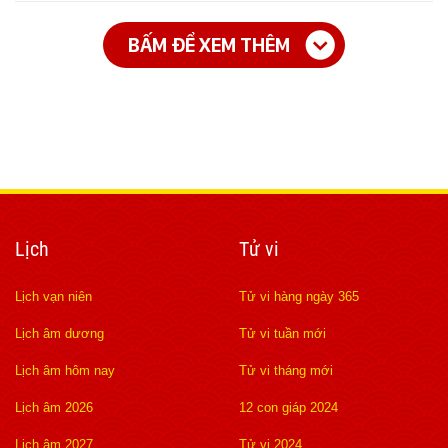
BẤM ĐỂ XEM THÊM
Lịch
Tử vi
Lịch vạn niên
Tử vi hàng ngày 365
Lịch âm dương
Tử vi tuần mới
Lịch âm hôm nay
Tử vi tháng mới
Lịch âm 2026
12 con giáp 2024
Lịch âm 2027
Tử vi 2024