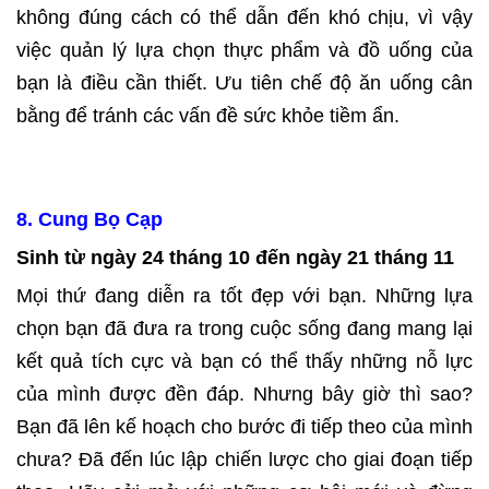
không đúng cách có thể dẫn đến khó chịu, vì vậy
việc quản lý lựa chọn thực phẩm và đồ uống của
bạn là điều cần thiết. Ưu tiên chế độ ăn uống cân
bằng để tránh các vấn đề sức khỏe tiềm ẩn.
8.
Cung Bọ Cạp
Sinh từ ngày 24 tháng 10 đến ngày 21 tháng 11
Mọi thứ đang diễn ra tốt đẹp với bạn. Những lựa
chọn bạn đã đưa ra trong cuộc sống đang mang lại
kết quả tích cực và bạn có thể thấy những nỗ lực
của mình được đền đáp. Nhưng bây giờ thì sao?
Bạn đã lên kế hoạch cho bước đi tiếp theo của mình
chưa? Đã đến lúc lập chiến lược cho giai đoạn tiếp