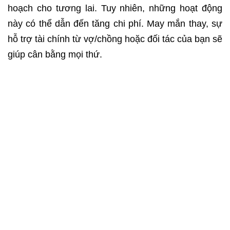
hoạch cho tương lai. Tuy nhiên, những hoạt động
này có thể dẫn đến tăng chi phí. May mắn thay, sự
hỗ trợ tài chính từ vợ/chồng hoặc đối tác của bạn sẽ
giúp cân bằng mọi thứ.