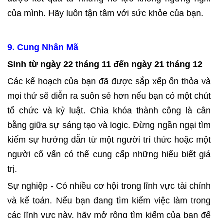
của mình. Hãy luôn tận tâm với sức khỏe của bạn.
9.
Cung Nhân Mã
Sinh từ ngày 22 tháng 11 đến ngày 21 tháng 12
Các kế hoạch của bạn đã được sắp xếp ổn thỏa và
mọi thứ sẽ diễn ra suôn sẻ hơn nếu bạn có một chút
tổ chức và kỷ luật. Chìa khóa thành công là cân
bằng giữa sự sáng tạo và logic. Đừng ngần ngại tìm
kiếm sự hướng dẫn từ một người trí thức hoặc một
người cố vấn có thể cung cấp những hiểu biết giá
trị.
Sự nghiệp - Có nhiều cơ hội trong lĩnh vực tài chính
và kế toán. Nếu bạn đang tìm kiếm việc làm trong
các lĩnh vực này, hãy mở rộng tìm kiếm của bạn để