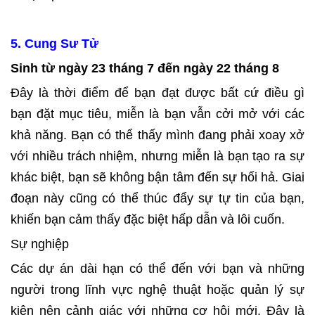
5.
Cung Sư Tử
Sinh từ ngày 23 tháng 7 đến ngày 22 tháng 8
Đây là thời điểm để bạn đạt được bất cứ điều gì
bạn đặt mục tiêu, miễn là bạn vẫn cởi mở với các
khả năng. Bạn có thể thấy mình đang phải xoay xở
với nhiều trách nhiệm, nhưng miễn là bạn tạo ra sự
khác biệt, bạn sẽ không bận tâm đến sự hối hả. Giai
đoạn này cũng có thể thúc đẩy sự tự tin của bạn,
khiến bạn cảm thấy đặc biệt hấp dẫn và lôi cuốn.
Sự nghiệp
Các dự án dài hạn có thể đến với bạn và những
người trong lĩnh vực nghệ thuật hoặc quản lý sự
kiện nên cảnh giác với những cơ hội mới. Đây là