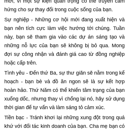
mới, vì một sự kiện quan trọng có thể truyền cảm
hứng cho sự thay đổi trong cuộc sống của bạn.
Sự nghiệp - Những cơ hội mới đang xuất hiện và
bạn nên tích cực làm việc hướng tới chúng. Tuần
này, bạn sẽ tham gia vào các dự án sáng tạo và
những nỗ lực của bạn sẽ không bị bỏ qua. Mong
đợi sự công nhận và đánh giá cao từ đồng nghiệp
hoặc cấp trên.
Tình yêu - Đến thứ Ba, sự thư giãn sẽ nằm trong kế
hoạch - bạn bè và đồ ăn ngon sẽ là sự kết hợp
hoàn hảo. Thứ Năm có thể khiến tâm trạng của bạn
xuống dốc, nhưng thay vì chống lại nó, hãy sử dụng
thời gian để tự vấn và làm sáng tỏ cảm xúc.
Tiền bạc - Tránh khơi lại những xung đột trong quá
khứ với đối tác kinh doanh của bạn. Cha mẹ bạn có