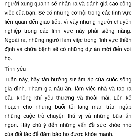
người xung quanh sẽ nhận ra và đánh giá cao công
việc của bạn. Sẽ có những cơ hội trong các lĩnh vực
liên quan đến giao tiếp, vì vậy những người chuyên
nghiệp trong các lĩnh vực này phải siêng năng.
Ngoài ra, những người làm việc trong lĩnh vực thiền
định và chữa bệnh sẽ có những dự án mới đến với
họ.
Tình yêu
Tuần này, hãy tận hưởng sự ấm áp của cuộc sống
gia đình. Tham gia nấu ăn, làm việc nhà và tạo ra
bầu không khí yêu thương và thoải mái. Lên kế
hoạch cho những buổi tối lãng mạn tràn ngập
những cuộc trò chuyện thú vị và những bữa ăn
ngon. Hãy chú ý đến những vấn đề sức khỏe nhỏ
của đối tác để đảm bảo họ được khỏe mạnh.