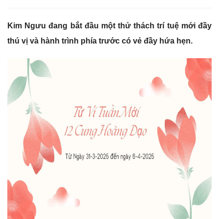
Kim Ngưu đang bắt đầu một thử thách trí tuệ mới đầy
thú vị và hành trình phía trước có vẻ đầy hứa hẹn.