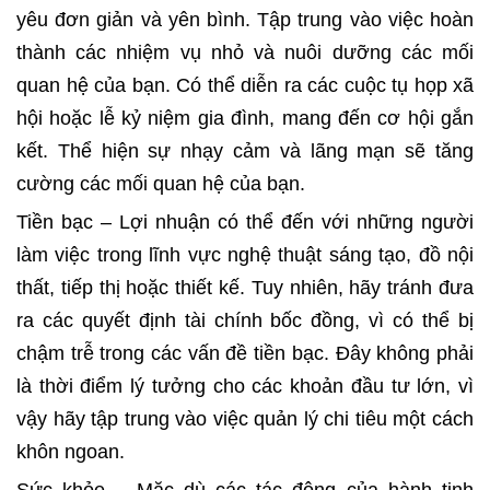
yêu đơn giản và yên bình. Tập trung vào việc hoàn
thành các nhiệm vụ nhỏ và nuôi dưỡng các mối
quan hệ của bạn. Có thể diễn ra các cuộc tụ họp xã
hội hoặc lễ kỷ niệm gia đình, mang đến cơ hội gắn
kết. Thể hiện sự nhạy cảm và lãng mạn sẽ tăng
cường các mối quan hệ của bạn.
Tiền bạc – Lợi nhuận có thể đến với những người
làm việc trong lĩnh vực nghệ thuật sáng tạo, đồ nội
thất, tiếp thị hoặc thiết kế. Tuy nhiên, hãy tránh đưa
ra các quyết định tài chính bốc đồng, vì có thể bị
chậm trễ trong các vấn đề tiền bạc. Đây không phải
là thời điểm lý tưởng cho các khoản đầu tư lớn, vì
vậy hãy tập trung vào việc quản lý chi tiêu một cách
khôn ngoan.