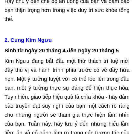
Hãy chú ý đến chế độ ăn uống của bạn và đảm bảo
bạn thận trọng hơn trong việc duy trì sức khỏe tổng
thể.
2. Cung Kim Ngưu
Sinh từ ngày 20 tháng 4 đến ngày 20 tháng 5
Kim Ngưu đang bắt đầu một thử thách trí tuệ mới
đầy thú vị và hành trình phía trước có vẻ đầy hứa
hẹn. Một ý tưởng tuyệt vời có thể lóe lên trong đầu
bạn, một ý tưởng thực sự đáng để hiện thực hóa.
Tuy nhiên, giao tiếp hiệu quả là chìa khóa - hãy đảm
bảo truyền đạt suy nghĩ của bạn một cách rõ ràng
cho những người sẽ tham gia thực hiện tầm nhìn
của bạn. Tuần này, hãy lưu ý đến những hiểu lầm
tiềm ẩn và cố gắng làm rõ trong các tương tác của