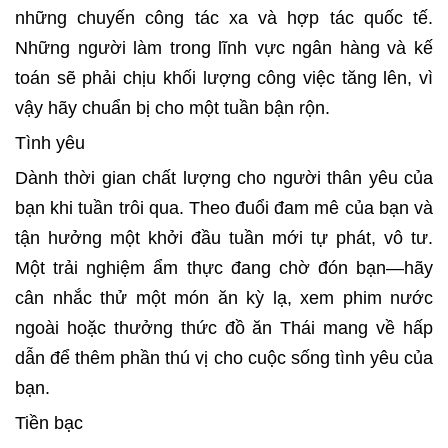
những chuyến công tác xa và hợp tác quốc tế.
Những người làm trong lĩnh vực ngân hàng và kế
toán sẽ phải chịu khối lượng công việc tăng lên, vì
vậy hãy chuẩn bị cho một tuần bận rộn.
Tình yêu
Dành thời gian chất lượng cho người thân yêu của
bạn khi tuần trôi qua. Theo đuổi đam mê của bạn và
tận hưởng một khởi đầu tuần mới tự phát, vô tư.
Một trải nghiệm ẩm thực đang chờ đón bạn—hãy
cân nhắc thử một món ăn kỳ lạ, xem phim nước
ngoài hoặc thưởng thức đồ ăn Thái mang về hấp
dẫn để thêm phần thú vị cho cuộc sống tình yêu của
bạn.
Tiền bạc