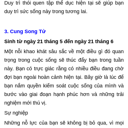
Duy trì thói quen tập thể dục hiện tại sẽ giúp bạn
duy trì sức sống này trong tương lai.
3
.
Cung Song Tử
Sinh từ ngày 21 tháng 5 đến ngày 21 tháng 6
Một nỗi khao khát sâu sắc về một điều gì đó quan
trọng trong cuộc sống sẽ thúc đẩy bạn trong tuần
này. Bạn có trực giác rằng có nhiều điều đang chờ
đợi bạn ngoài hoàn cảnh hiện tại. Bây giờ là lúc để
bạn nắm quyền kiểm soát cuộc sống của mình và
bước vào giai đoạn hạnh phúc hơn và những trải
nghiệm mới thú vị.
Sự nghiệp
Những nỗ lực của bạn sẽ không bị bỏ qua, vì mọi