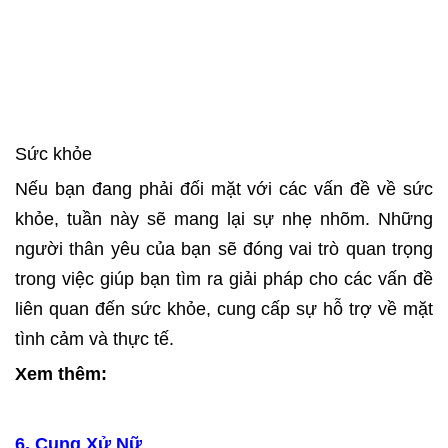
Sức khỏe
Nếu bạn đang phải đối mặt với các vấn đề về sức
khỏe, tuần này sẽ mang lại sự nhẹ nhõm. Những
người thân yêu của bạn sẽ đóng vai trò quan trọng
trong việc giúp bạn tìm ra giải pháp cho các vấn đề
liên quan đến sức khỏe, cung cấp sự hỗ trợ về mặt
tình cảm và thực tế.
Xem thêm:
6.
Cung Xử Nữ