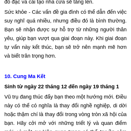
đồ đạc và cải tạo nhà cửa sẽ tăng lên.
Sức khỏe - Các vấn đề gia đình có thể dẫn đến việc
suy nghĩ quá nhiều, nhưng điều đó là bình thường.
Bạn sẽ nhận được sự hỗ trợ từ những người thân
yêu, giúp bạn vượt qua giai đoạn này. Khi giai đoạn
tự vấn này kết thúc, bạn sẽ trở nên mạnh mẽ hơn
và biết trân trọng hơn.
10.
Cung Ma Kết
Sinh từ ngày 22 tháng 12 đến ngày 19 tháng 1
Vũ trụ đang thúc đẩy bạn theo một hướng mới. Điều
này có thể có nghĩa là thay đổi nghề nghiệp, di dời
hoặc thậm chí là thay đổi trong vòng tròn xã hội của
bạn. Hãy cởi mở với những triết lý và quan điểm