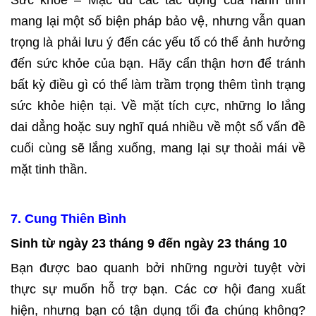
Sức khỏe – Mặc dù các tác động của hành tinh
mang lại một số biện pháp bảo vệ, nhưng vẫn quan
trọng là phải lưu ý đến các yếu tố có thể ảnh hưởng
đến sức khỏe của bạn. Hãy cẩn thận hơn để tránh
bất kỳ điều gì có thể làm trầm trọng thêm tình trạng
sức khỏe hiện tại. Về mặt tích cực, những lo lắng
dai dẳng hoặc suy nghĩ quá nhiều về một số vấn đề
cuối cùng sẽ lắng xuống, mang lại sự thoải mái về
mặt tinh thần.
7.
Cung Thiên Bình
Sinh từ ngày 23 tháng 9 đến ngày 23 tháng 10
Bạn được bao quanh bởi những người tuyệt vời
thực sự muốn hỗ trợ bạn. Các cơ hội đang xuất
hiện, nhưng bạn có tận dụng tối đa chúng không?