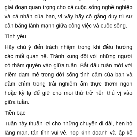
giai đoạn quan trọng cho cả cuộc sống nghề nghiệp
và cá nhân của bạn, vì vậy hãy cố gắng duy trì sự
cân bằng lành mạnh giữa công việc và cuộc sống.
Tình yêu
Hãy chú ý đến trách nhiệm trong khi điều hướng
các mối quan hệ. Tránh xung đột với những người
có thẩm quyền vào giữa tuần. Bắt đầu tuần mới với
niềm đam mê trong đời sống tình cảm của bạn và
đắm chìm trong trải nghiệm ẩm thực thơm ngon
hoặc kỳ lạ để giữ cho mọi thứ trở nên thú vị vào
giữa tuần.
Tiền bạc
Tuần này thuận lợi cho những chuyến đi dài, hẹn hò
lãng mạn, tán tỉnh vui vẻ, họp kinh doanh và lập kế