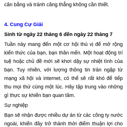
cân bằng và tránh căng thẳng không cần thiết.
4.
Cung Cự Giải
Sinh từ ngày 22 tháng 6 đến ngày 22 tháng 7
Tuần này mang đến một cơ hội thú vị để mở rộng
kiến ​​thức của bạn, bạn thân mến. Một hoạt động trí
tuệ hoặc chủ đề mới sẽ khơi dậy sự nhiệt tình của
bạn. Tuy nhiên, với lượng thông tin tràn ngập từ
mạng xã hội và internet, có thể sẽ rất khó để tiếp
thu mọi thứ cùng một lúc. Hãy tập trung vào những
gì thực sự khiến bạn quan tâm.
Sự nghiệp
Bạn sẽ nhận được nhiều dự án từ các công ty nước
ngoài, khiến đây trở thành thời điểm thuận lợi cho