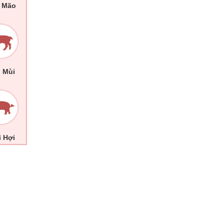
i Mão
i Mùi
i Hợi