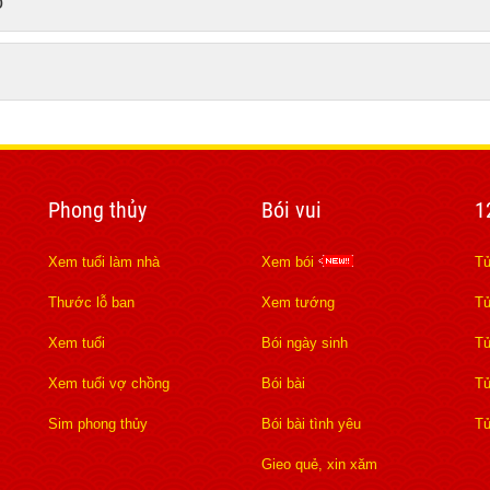
o
Phong thủy
Bói vui
1
Xem tuổi làm nhà
Xem bói
Tử
Thước lỗ ban
Xem tướng
Tử
Xem tuổi
Bói ngày sinh
Tử
Xem tuổi vợ chồng
Bói bài
Tử
Sim phong thủy
Bói bài tình yêu
Tử
Gieo quẻ, xin xăm