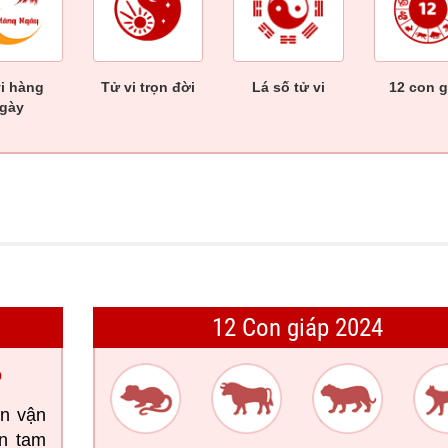
vi hàng
Tử vi trọn đời
Lá số tử vi
12 con g
gày
12 Con giáp 2024
ọ
n vận
ạn tam