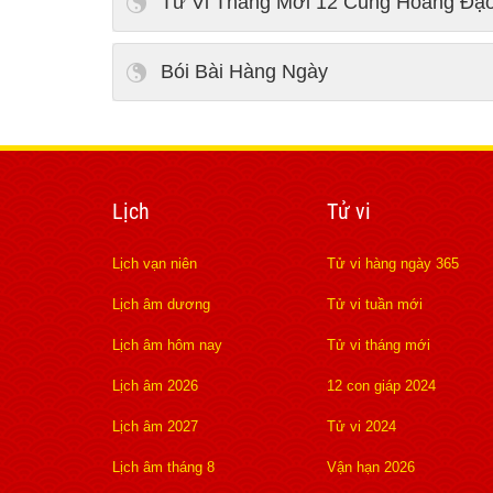
Tử Vi Tháng Mới 12 Cung Hoàng Đạ
Bói Bài Hàng Ngày
Lịch
Tử vi
Lịch vạn niên
Tử vi hàng ngày 365
Lịch âm dương
Tử vi tuần mới
Lịch âm hôm nay
Tử vi tháng mới
Lịch âm 2026
12 con giáp 2024
Lịch âm 2027
Tử vi 2024
Lịch âm tháng 8
Vận hạn 2026