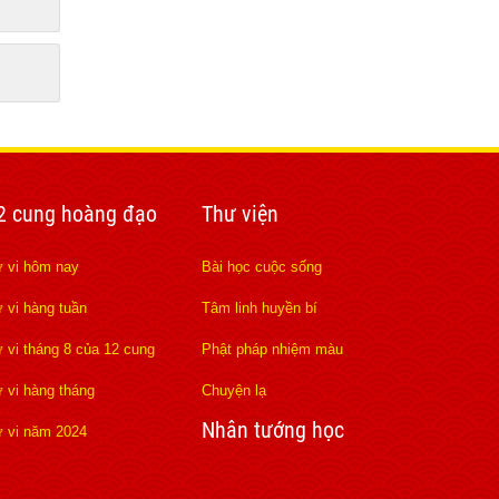
2 cung hoàng đạo
Thư viện
 vi hôm nay
Bài học cuộc sống
 vi hàng tuần
Tâm linh huyền bí
 vi tháng 8 của 12 cung
Phật pháp nhiệm màu
 vi hàng tháng
Chuyện lạ
Nhân tướng học
 vi năm 2024