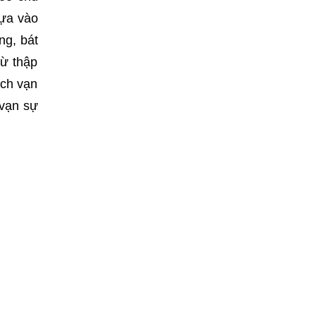
dựa vào
ng, bát
rừ thập
ịch vạn
 vạn sự