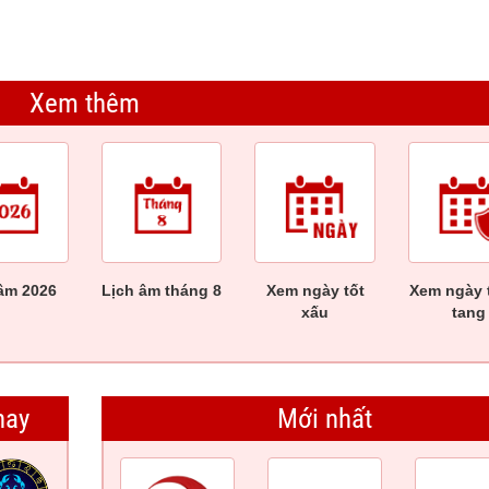
Xem thêm
âm 2026
Lịch âm tháng 8
Xem ngày tốt
Xem ngày 
xấu
tang
nay
Mới nhất