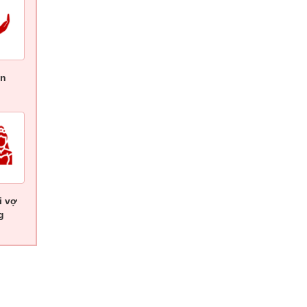
ên
i vợ
g