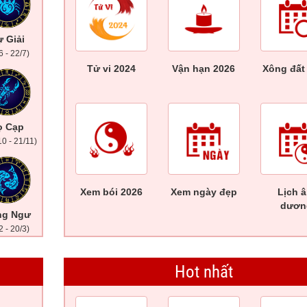
 Giải
6 - 22/7)
Tử vi 2024
Vận hạn 2026
Xông đất
ọ Cạp
10 - 21/11)
Xem bói 2026
Xem ngày đẹp
Lịch 
dươn
ng Ngư
2 - 20/3)
Hot nhất
ẻ