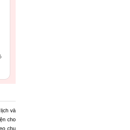
ó
lịch và
iện cho
heo chu