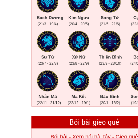
Bạch Dương
Kim Ngưu
Song Tử
Cự
(21/3 - 19/4)
(20/4 - 20/5)
(21/5 - 21/6)
(22/
Sư Tử
Xử Nữ
Thiên Bình
B
(23/7 - 22/8)
(23/8 - 22/9)
(23/9 - 23/10)
(24/
Nhân Mã
Ma Kết
Bảo Bình
So
(22/11 - 21/12)
(22/12 - 19/1)
(20/1 - 18/2)
(19/
Bói bài gieo quẻ
Bói bài - Xem bói bài tây - Gieo qu