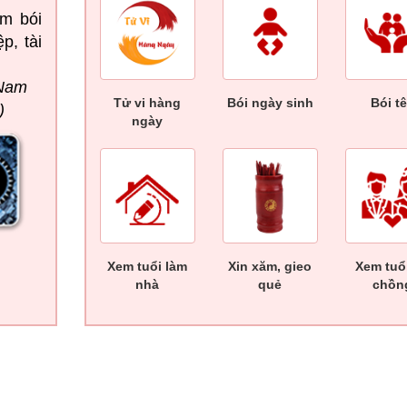
em bói
p, tài
(Nam
Tử vi hàng
Bói ngày sinh
Bói t
)
ngày
Xem tuổi làm
Xin xăm, gieo
Xem tuổ
nhà
quẻ
chồn