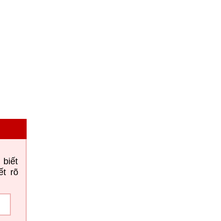
 biết
ết rõ