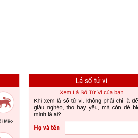
Lá số tử vi
Xem Lá Số Tử Vi của bạn
Khi xem lá số tử vi, không phải chỉ là để
giàu nghèo, thọ hay yểu, mà còn để bi
mình là ai?
ổi Mão
Họ và tên