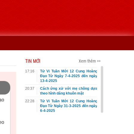
TIN MỚI
Xem thêm >>
17:16
Tử Vi Tuần Mới 12 Cung Hoàng
Đạo Từ Ngày 7-4-2025 đến ngày
13-4-2025
20:37
Cách ứng xử với mẹ chồng dựa
theo hình dáng khuôn mặt
ạo
22:28
Tử Vi Tuần Mới 12 Cung Hoàng
Đạo Từ Ngày 31-3-2025 đến ngày
6-4-2025
eo