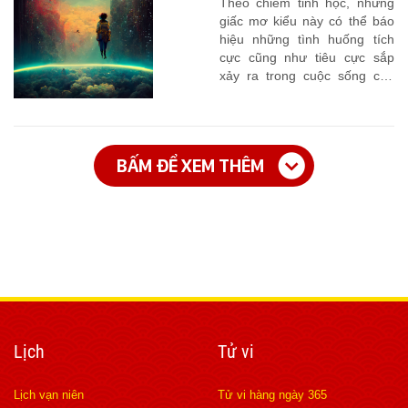
Theo chiêm tinh học, những
giấc mơ kiểu này có thể báo
hiệu những tình huống tích
cực cũng như tiêu cực sắp
xảy ra trong cuộc sống của
chúng ta.
BẤM ĐỂ XEM THÊM
Lịch
Tử vi
Lịch vạn niên
Tử vi hàng ngày 365