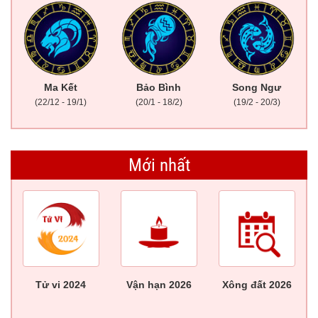
Ma Kết
Bảo Bình
Song Ngư
(22/12 - 19/1)
(20/1 - 18/2)
(19/2 - 20/3)
Mới nhất
Tử vi 2024
Vận hạn 2026
Xông đất 2026