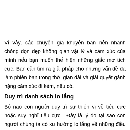
Vì vậy, các chuyên gia khuyên bạn nên nhanh
chóng dọn dẹp không gian vật lý và cảm xúc của
mình nếu bạn muốn thể hiện những giấc mơ tích
cực. Bạn cần tìm ra giải pháp cho những vấn đề đã
làm phiền bạn trong thời gian dài và giải quyết gánh
nặng cảm xúc đi kèm, nếu có.
Duy trì danh sách lo lắng
Bộ não con người duy trì sự thiên vị về tiêu cực
hoặc suy nghĩ tiêu cực . Đây là lý do tại sao con
người chúng ta có xu hướng lo lắng về những điều