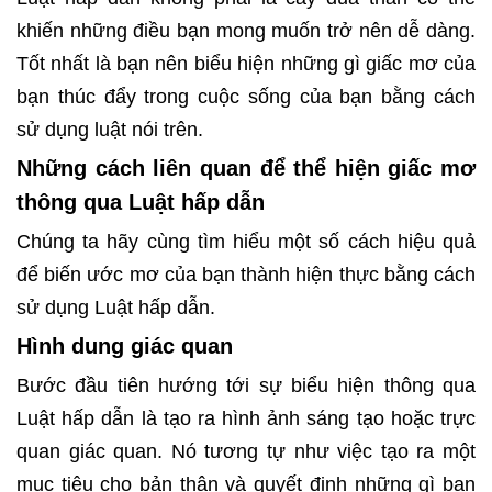
khiến những điều bạn mong muốn trở nên dễ dàng.
Tốt nhất là bạn nên biểu hiện những gì giấc mơ của
bạn thúc đẩy trong cuộc sống của bạn bằng cách
sử dụng luật nói trên.
Những cách liên quan để thể hiện giấc mơ
thông qua Luật hấp dẫn
Chúng ta hãy cùng tìm hiểu một số cách hiệu quả
để biến ước mơ của bạn thành hiện thực bằng cách
sử dụng Luật hấp dẫn.
Hình dung giác quan
Bước đầu tiên hướng tới sự biểu hiện thông qua
Luật hấp dẫn là tạo ra hình ảnh sáng tạo hoặc trực
quan giác quan. Nó tương tự như việc tạo ra một
mục tiêu cho bản thân và quyết định những gì bạn