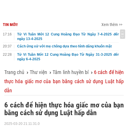
TIN MỚI!
Xem thêm >>
17:16
Tử Vi Tuần Mới 12 Cung Hoàng Đạo Từ Ngày 7-4-2025 đến
ngày 13-4-2025
20:37
Cách ứng xử với mẹ chồng dựa theo hình dáng khuôn mặt
22:28
Tử Vi Tuần Mới 12 Cung Hoàng Đạo Từ Ngày 31-3-2025 đến
ngày 6-4-2025
Trang chủ
Thư viện
Tâm linh huyền bí
6 cách để hiện
›
›
›
thực hóa giấc mơ của bạn bằng cách sử dụng Luật hấp
dẫn
6 cách để hiện thực hóa giấc mơ của bạn
bằng cách sử dụng Luật hấp dẫn
2025-03-20 21:11:31.0