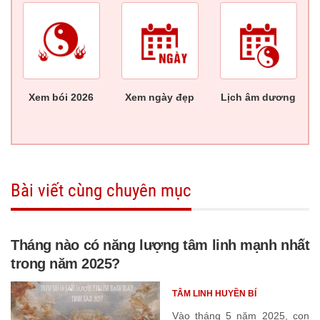
Xem bói 2026
Xem ngày đẹp
Lịch âm dương
Bài viết cùng chuyên mục
Tháng nào có năng lượng tâm linh mạnh nhất
trong năm 2025?
TÂM LINH HUYỀN BÍ
Vào tháng 5 năm 2025, con