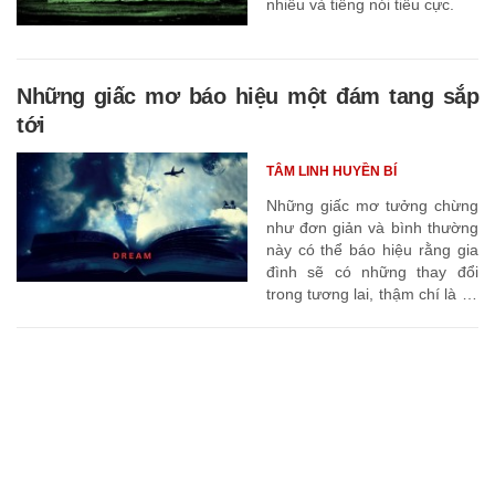
nhiễu và tiếng nói tiêu cực.
Những giấc mơ báo hiệu một đám tang sắp
tới
TÂM LINH HUYỀN BÍ
Những giấc mơ tưởng chừng
như đơn giản và bình thường
này có thể báo hiệu rằng gia
đình sẽ có những thay đổi
trong tương lai, thậm chí là có
vấn đề trong mối quan hệ vợ
chồng.