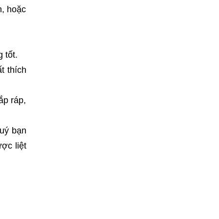
h, hoặc
 tốt.
t thích
ắp ráp,
quý bạn
ợc liệt