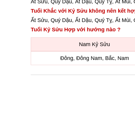
Ất Sửu, Quý Dậu, Ất Dậu, Quý Tỵ, Ất Mùi,
Tuổi Khắc với Kỷ Sửu không nên kết hợ
Ất Sửu, Quý Dậu, Ất Dậu, Quý Tỵ, Ất Mùi,
Tuổi Kỷ Sửu Hợp với hướng nào ?
Nam Kỷ Sửu
Đông, Đông Nam, Bắc, Nam