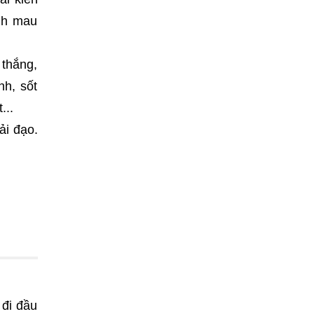
nh mau
 thắng,
nh, sốt
...
ải đạo.
 đi đầu