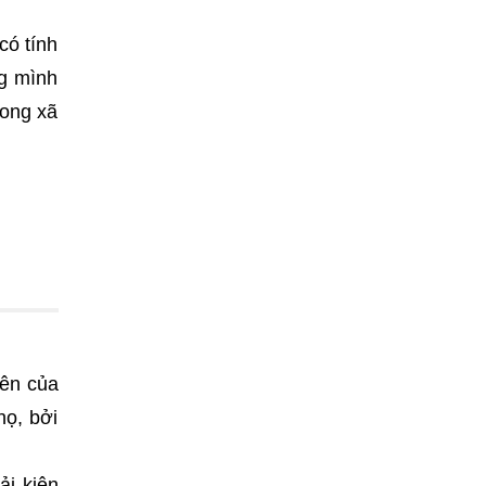
có tính
ng mình
rong xã
rên của
họ, bởi
ải kiên