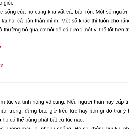
 giỏi.
c sống của họ cũng khá vất vả, bận rộn. Một số người 
i lại hại cả bản thân mình. Một số khác thì luôn cho rằ
và thường bỏ qua cơ hội để có được một vị thế tốt hơn t
?
ì?
êm túc và tính nóng vô cùng. Nếu người thân hay cấp t
ận trọng, đừng bao giờ trêu tức hay làm gì đó trái ý 
 họ có thể bùng phát bất cứ lúc nào.
tác phong mau lẹ, nhanh chóng. Họ sẽ không vui khi ph