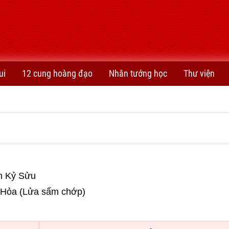
ui
12 cung hoàng đạo
Nhân tướng học
Thư viện
ăm Kỷ Sửu
h Hỏa (Lửa sấm chớp)