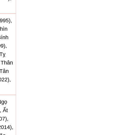
995),
hìn
Bính
9),
 Tỵ
h Thân
 Tân
22),
Ngọ
, Ất
07),
2014),