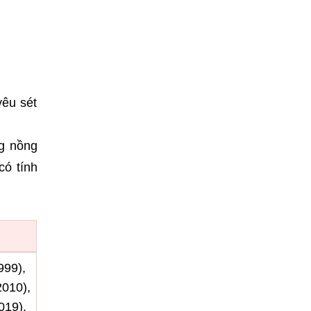
yêu sét
g nồng
có tính
999),
2010),
019),