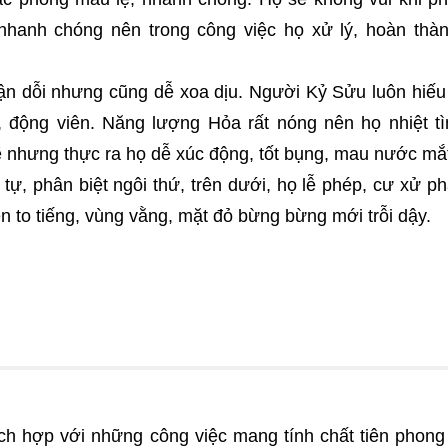
 nhanh chóng nên trong công việc họ xử lý, hoàn thà
n dỗi nhưng cũng dễ xoa dịu. Người Kỷ Sửu luôn hiếu
 động viên. Năng lượng Hỏa rất nóng nên họ nhiệt tì
nhưng thực ra họ dễ xúc động, tốt bụng, mau nước mắt
t tự, phân biệt ngôi thứ, trên dưới, họ lễ phép, cư xử ph
ện to tiếng, vùng vằng, mặt đỏ bừng bừng mới trỗi dậy.
ích hợp với những công việc mang tính chất tiên phong