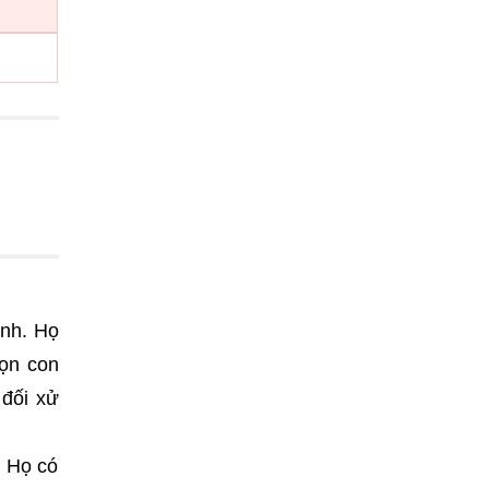
inh. Họ
họn con
 đối xử
. Họ có