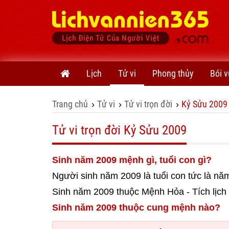
Lịch
Tử vi
Phong thủy
Bói v
Trang chủ
Tử vi
Tử vi trọn đời
Kỷ Sửu 2009
›
›
›
Tử vi trọn đời Kỷ Sửu 2009
Sinh năm 2009 mệnh gì, tuổi con gì?
Người sinh năm 2009 là tuổi con tức là n
Sinh năm 2009 thuộc Mệnh Hỏa - Tích lịc
Sinh năm 2009 thuộc cung mệnh nào?