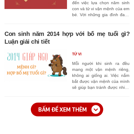
đến việc lựa chọn năm sinh
con và tử vi vận mệnh của em
bé. Với những gia đình đang
có ý định sinh con năm 2027,
những câu hỏi liên quan như:
“Con sinh năm 2027 hợp với
Con sinh năm 2014 hợp với bố mẹ tuổi gì?
bố mẹ tuổi gì? Con sinh năm
Luận giải chi tiết
này hợp mệnh gì? Màu gì?
Con số may mắn là gì?” đang
TỬ VI
là chủ đề rất được quan tâm.
Mỗi người khi sinh ra đều
mang một vận mệnh riêng,
không ai giống ai. Việc nắm
bắt được vận mệnh của mình
sẽ giúp bạn tránh được nhiều
vận hạn để đón nhận nhiều
tài lộc, may mắn? Vậy sinh
năm Giáp Ngọ 2014 mang
BẤM ĐỂ XEM THÊM
mệnh gì? Con sinh năm 2014
hợp với bố mẹ tuổi gì? Hợp
màu nào? Lịch vạn niên 365
sẽ luận giải chi tiết các câu