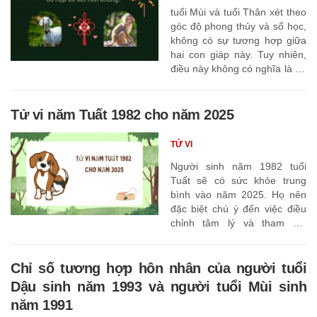
tuổi Mùi và tuổi Thân xét theo
góc độ phong thủy và số học,
không có sự tương hợp giữa
hai con giáp này. Tuy nhiên,
điều này không có nghĩa là họ
không hạnh phúc bên nhau
Tử vi năm Tuất 1982 cho năm 2025
TỬ VI
Người sinh năm 1982 tuổi
Tuất sẽ có sức khỏe trung
bình vào năm 2025. Họ nên
đặc biệt chú ý đến việc điều
chỉnh tâm lý và tham gia
nhiều hơn vào các hoạt động
có lợi cho cơ thể và tinh thần
của mình,
Chỉ số tương hợp hôn nhân của người tuổi
Dậu sinh năm 1993 và người tuổi Mùi sinh
năm 1991