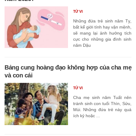
TỬ VI
Những đứa trẻ sinh năm Tỵ,
bất kể giới tính hay vận mệnh,
sẽ mang lại ảnh hưởng tích
cực cho những gia đình sinh
năm Dậu
Bảng cung hoàng đạo không hợp của cha mẹ
và con cái
TỬ VI
Cha mẹ sinh năm Tuất nên
tránh sinh con tuổi Thìn, Sửu,
Mùi. Những đứa trẻ này quá
ích kỷ hoặc ...