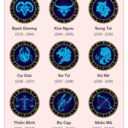
Bạch Dương
Kim Ngưu
Song Tử
(21/3 - 19/4)
(20/4 - 20/5)
(21/5 - 21/6)
Cự Giải
Sư Tử
Xử Nữ
(22/6 - 22/7)
(23/7 - 22/8)
(23/8 - 22/9)
Thiên Bình
Bọ Cạp
Nhân Mã