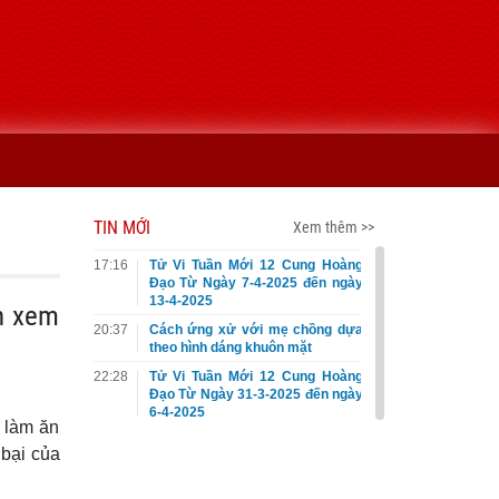
TIN MỚI
Xem thêm >>
17:16
Tử Vi Tuần Mới 12 Cung Hoàng
Đạo Từ Ngày 7-4-2025 đến ngày
13-4-2025
h xem
20:37
Cách ứng xử với mẹ chồng dựa
theo hình dáng khuôn mặt
22:28
Tử Vi Tuần Mới 12 Cung Hoàng
Đạo Từ Ngày 31-3-2025 đến ngày
6-4-2025
 làm ăn
 bại của