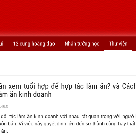
ui
12 cung hoàng đạo
Nhân tướng học
Thư viện
cần xem tuổi hợp để hợp tác làm ăn? và Các
làm ăn kinh doanh
:46.0
đối tác làm ăn kinh doanh với nhau rất quan trọng với người
ôn bán. Vì việc này quyết định lớn đến sự thành công hay thất
 ăn.