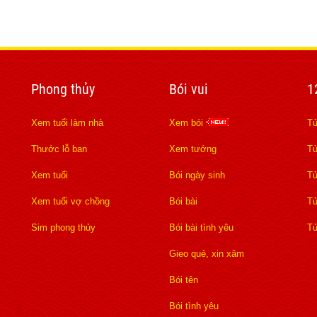
Phong thủy
Bói vui
1
Xem tuổi làm nhà
Xem bói
Tử
Thước lỗ ban
Xem tướng
Tử
Xem tuổi
Bói ngày sinh
Tử
Xem tuổi vợ chồng
Bói bài
Tử
Sim phong thủy
Bói bài tình yêu
Tử
Gieo quẻ, xin xăm
Bói tên
Bói tình yêu