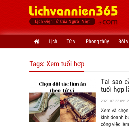
Lịch
Tử vi
Phong thủy
Bói v
Tags: Xem tuổi hợp
​Tại sao 
tuổi hợp 
2021-07-22 09:12
Xem và chọn 
kinh doanh bu
công việc làm