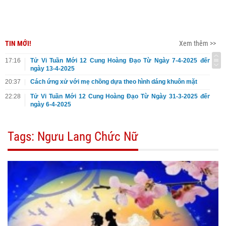
TIN MỚI!
Xem thêm >>
17:16
Tử Vi Tuần Mới 12 Cung Hoàng Đạo Từ Ngày 7-4-2025 đến
ngày 13-4-2025
20:37
Cách ứng xử với mẹ chồng dựa theo hình dáng khuôn mặt
22:28
Tử Vi Tuần Mới 12 Cung Hoàng Đạo Từ Ngày 31-3-2025 đến
ngày 6-4-2025
Tags: Ngưu Lang Chức Nữ