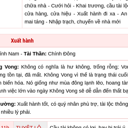
chữa nhà - Cưới hỏi - Khai trương, cầu tài l
cửa hàng, cửa hiệu - Xuất hành đi xa - An
mai táng - Nhập trạch, chuyển về nhà mới
Xuất hành
ính Nam -
Tài Thần:
Chính Đông
g Vong:
Không có nghĩa là hư không, trống rỗng; Vo
ng tồn tại, đã mất. Không Vong vì thế là trạng thái cuố
h biến hóa. Nó giống như mùa đông lạnh lẽo, hoang tàn
ành việc lớn vào ngày Không Vong sẽ dễ dẫn đến thất bạ
Đường:
Xuất hành tốt, có quý nhân phù trợ, tài lộc thông
 nhiều lý phải.
 11h-
TUYỆT LỘ
Cầu tài không có lợi, hay bị trái ý, 