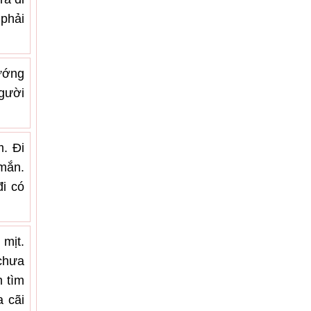
phải
hướng
gười
m. Đi
mắn.
đi có
mịt.
 chưa
m tìm
 cãi