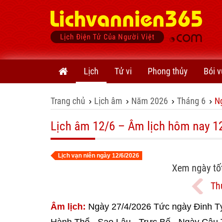
Lịch
Tử vi
Phong thủy
Bói v
Trang chủ
Lịch âm
Năm 2026
Tháng 6
N
›
›
›
›
Lịch âm 12/6 – Âm lịch hôm nay 1
Lịch vạn niên ngày 12/6/2026
Xem ngày tố
Th
Âm lịch:
Ngày 27/4/2026 Tức ngày Đinh Tỵ