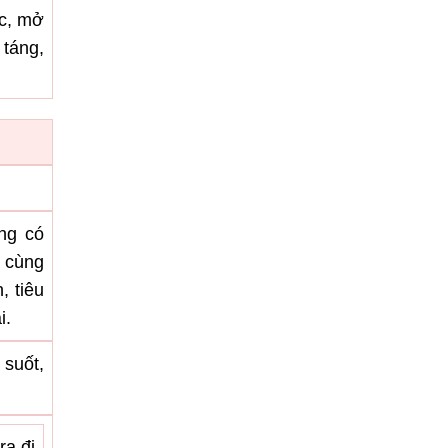
ộc, mở
 táng,
ng có
i cùng
, tiêu
i.
 suốt,
ra đi