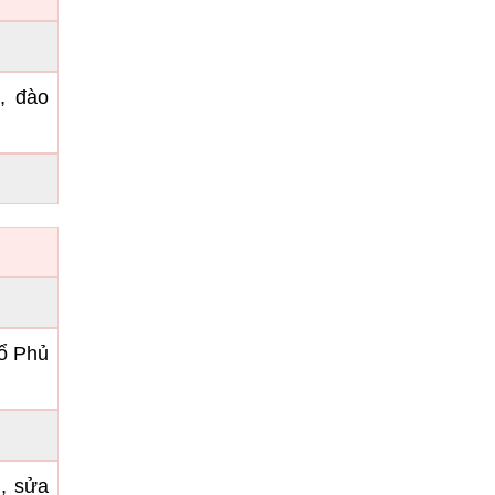
, đào
ổ Phủ
g, sửa