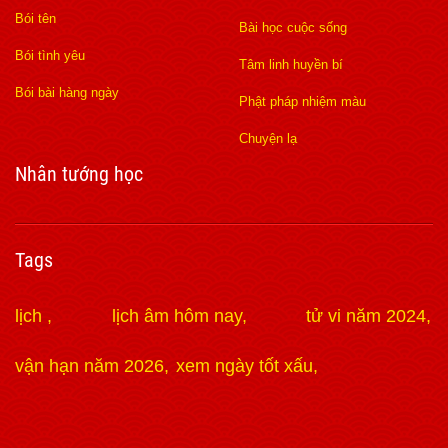
Bói tên
Bài học cuộc sống
Bói tình yêu
Tâm linh huyền bí
Bói bài hàng ngày
Phật pháp nhiệm màu
Chuyện lạ
Nhân tướng học
Tags
lịch
lịch âm hôm nay
tử vi năm 2024
vận hạn năm 2026
xem ngày tốt xấu
https://lmssplus.org
hi88
Xoilac
188Bet
188Bet