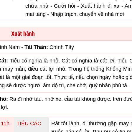
chữa nhà - Cưới hỏi - Xuất hành đi xa - An
mai táng - Nhập trạch, chuyển về nhà mới
Xuất hành
ính Nam -
Tài Thần:
Chính Tây
át:
Tiểu có nghĩa là nhỏ, Cát có nghĩa là cát lợi. Tiểu 
ều may mắn, điều cát lợi nhỏ. Trong hệ thống Khổng Mi
át là một giai đoạn tốt. Thực tế, nếu chọn ngày hoặc gi
ng sẽ được người âm độ trì, che chở, quý nhân phù tá.
hố:
Ra đi nhỡ tàu, nhỡ xe, cầu tài không được, trên đư
lợi.
 11h-
TIỂU CÁC
Rất tốt lành, đi thường gặp may
Buôn bán có lời. Phụ nữ có tin 