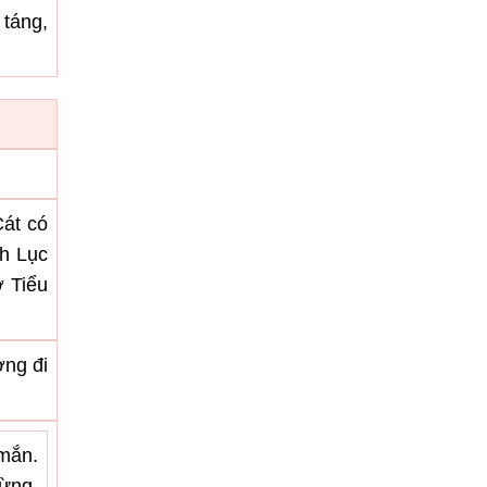
 táng,
Cát có
nh Lục
ờ Tiểu
ờng đi
 mắn.
mừng,