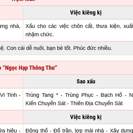
Việc kiêng kị
ựng nhà,
Xấu cho các việc chôn cất, thưa kiện, xuấ
nhậm chức.
uệ. Con cái dễ nuôi, bạn bè tốt. Phúc đức nhiều.
 “Ngọc Hạp Thông Thư”
Sao xấu
Vi Tinh -
Trùng Tang * - Trùng Phục - Bạch Hổ - N
Kiến Chuyển Sát - Thiên Địa Chuyển Sát
Việc kiêng kị
ửa hiệu -
Động thổ - Đổ trần, lợp mái nhà - Xây dựn