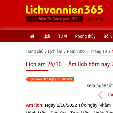
Lịch
Tử vi
Phong thủy
Bói v
Trang chủ
Lịch âm
Năm 2022
Tháng 10
›
›
›
›
Lịch âm 26/10 – Âm lịch hôm nay 
Lịch vạn niên ngày 26/10/2022
Xem ngày tốt
Th
Âm lịch:
Ngày 2/10/2022 Tức ngày Nhâm 