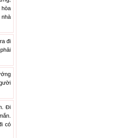
u hòa
 nhà
ra đi
phải
hướng
gười
m. Đi
mắn.
đi có