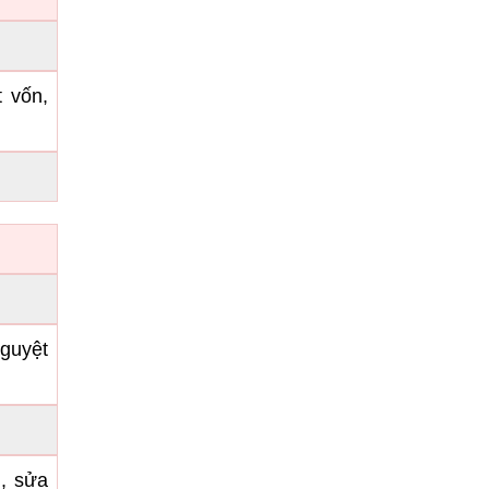
t vốn,
guyệt
g, sửa