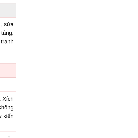
g, sửa
 táng,
tranh
. Xích
 không
ý kiến