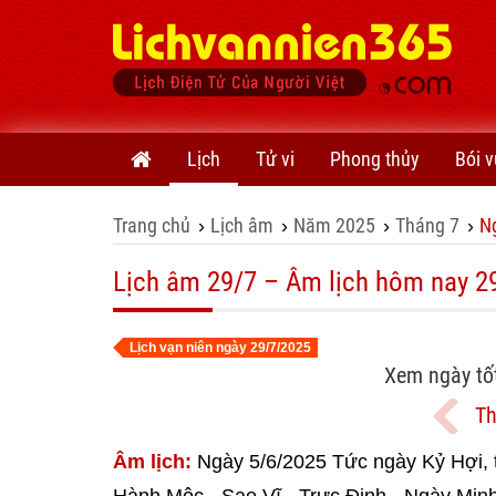
Lịch
Tử vi
Phong thủy
Bói v
Trang chủ
Lịch âm
Năm 2025
Tháng 7
N
›
›
›
›
Lịch âm 29/7 – Âm lịch hôm nay 2
Lịch vạn niên ngày 29/7/2025
Xem ngày tố
Th
Âm lịch:
Ngày 5/6/2025 Tức ngày Kỷ Hợi, 