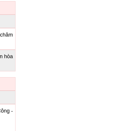
 châm
Ôn hòa
Công -