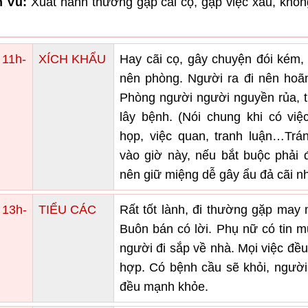
 Vũ:
Xuất hành thường gặp cãi cọ, gặp việc xấu, khô
 11h-
XÍCH KHẨU
Hay cãi cọ, gây chuyện đói kém,
nên phòng. Người ra đi nên hoãn
Phòng người người nguyền rủa, t
lây bệnh. (Nói chung khi có việ
họp, việc quan, tranh luận…Trán
vào giờ này, nếu bắt buộc phải đ
nên giữ miệng dễ gây ẩu đả cãi n
 13h-
TIỂU CÁC
Rất tốt lành, đi thường gặp may
Buôn bán có lời. Phụ nữ có tin 
người đi sắp về nhà. Mọi việc đề
hợp. Có bệnh cầu sẽ khỏi, người
đều mạnh khỏe.