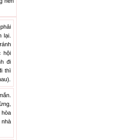
ng nên
 phải
 lại.
ránh
c hội
h đi
i thì
hau).
 mắn.
mừng,
u hòa
 nhà