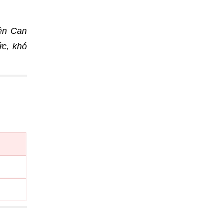
ên Can
ức, khó