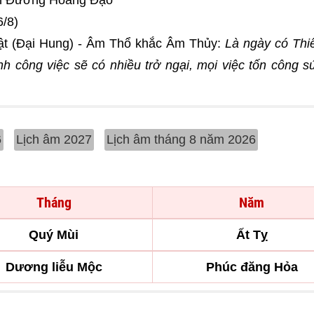
inh Đường Hoàng Đạo
6/8)
ật (Đại Hung) - Âm Thổ khắc Âm Thủy:
Là ngày có Thi
nh công việc sẽ có nhiều trở ngại, mọi việc tốn công s
.
6
Lịch âm 2027
Lịch âm tháng 8 năm 2026
Tháng
Năm
Quý Mùi
Ất Tỵ
Dương liễu Mộc
Phúc đăng Hỏa