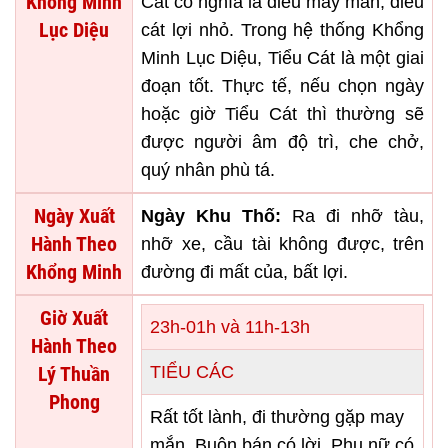
Khổng Minh
Cát có nghĩa là điều may mắn, điều
Lục Diệu
cát lợi nhỏ. Trong hệ thống Khổng
Minh Lục Diệu, Tiểu Cát là một giai
đoạn tốt. Thực tế, nếu chọn ngày
hoặc giờ Tiểu Cát thì thường sẽ
được người âm độ trì, che chở,
quý nhân phù tá.
Ngày Xuất
Ngày Khu Thố:
Ra đi nhỡ tàu,
Hành Theo
nhỡ xe, cầu tài không được, trên
Khổng Minh
đường đi mất của, bất lợi.
Giờ Xuất
23h-01h và 11h-13h
Hành Theo
Lý Thuần
TIỂU CÁC
Phong
Rất tốt lành, đi thường gặp may
mắn. Buôn bán có lời. Phụ nữ có