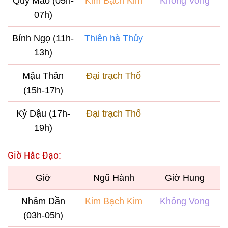
Quý Mão (05h-
Kim Bạch Kim
Không Vong
07h)
Bính Ngọ (11h-
Thiên hà Thủy
13h)
Mậu Thân
Đại trạch Thổ
(15h-17h)
Kỷ Dậu (17h-
Đại trạch Thổ
19h)
Giờ Hắc Đạo:
Giờ
Ngũ Hành
Giờ Hung
Nhâm Dần
Kim Bạch Kim
Không Vong
(03h-05h)