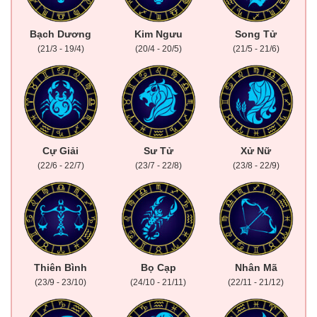
Bạch Dương
Kim Ngưu
Song Tử
(21/3 - 19/4)
(20/4 - 20/5)
(21/5 - 21/6)
Cự Giải
Sư Tử
Xử Nữ
(22/6 - 22/7)
(23/7 - 22/8)
(23/8 - 22/9)
Thiên Bình
Bọ Cạp
Nhân Mã
(23/9 - 23/10)
(24/10 - 21/11)
(22/11 - 21/12)