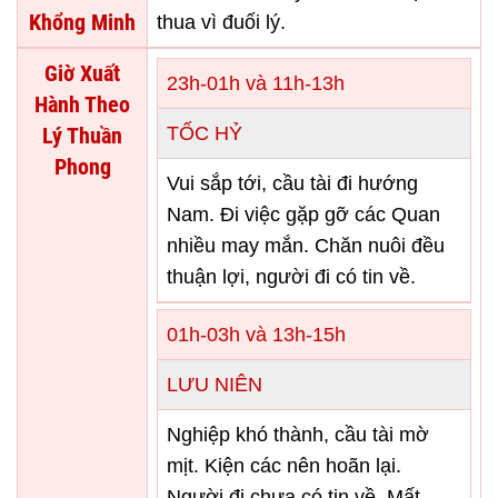
Khổng Minh
thua vì đuối lý.
Giờ Xuất
23h-01h và 11h-13h
Hành Theo
Lý Thuần
TỐC HỶ
Phong
Vui sắp tới, cầu tài đi hướng
Nam. Đi việc gặp gỡ các Quan
nhiều may mắn. Chăn nuôi đều
thuận lợi, người đi có tin về.
01h-03h và 13h-15h
LƯU NIÊN
Nghiệp khó thành, cầu tài mờ
mịt. Kiện các nên hoãn lại.
Người đi chưa có tin về. Mất