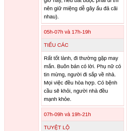
giờ này, nếu bắt buộc phải đi thì
nên giữ miệng dễ gây ẩu đả cãi
nhau).
05h-07h và 17h-19h
TIỂU CÁC
Rất tốt lành, đi thường gặp may
mắn. Buôn bán có lời. Phụ nữ có
tin mừng, người đi sắp về nhà.
Mọi việc đều hòa hợp. Có bệnh
cầu sẽ khỏi, người nhà đều
mạnh khỏe.
07h-09h và 19h-21h
TUYỆT LỘ