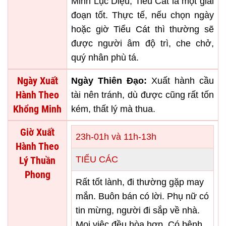
Minh Lục Diệu, Tiểu Cát là một giai
đoạn tốt. Thực tế, nếu chọn ngày
hoặc giờ Tiểu Cát thì thường sẽ
được người âm độ trì, che chở,
quý nhân phù tá.
Ngày Xuất
Ngày Thiên Đạo:
Xuất hành cầu
Hành Theo
tài nên tránh, dù được cũng rất tốn
Khổng Minh
kém, thất lý mà thua.
Giờ Xuất
23h-01h và 11h-13h
Hành Theo
Lý Thuần
TIỂU CÁC
Phong
Rất tốt lành, đi thường gặp may
mắn. Buôn bán có lời. Phụ nữ có
tin mừng, người đi sắp về nhà.
Mọi việc đều hòa hợp. Có bệnh