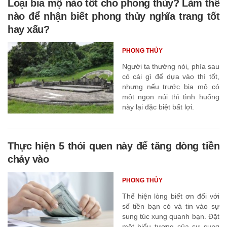
Loại bia mộ nào tốt cho phong thủy? Làm thế
nào để nhận biết phong thủy nghĩa trang tốt
hay xấu?
PHONG THỦY
Người ta thường nói, phía sau
có cái gì để dựa vào thì tốt,
nhưng nếu trước bia mộ có
một ngọn núi thì tình huống
này lại đặc biệt bất lợi.
Thực hiện 5 thói quen này để tăng dòng tiền
chảy vào
PHONG THỦY
Thể hiện lòng biết ơn đối với
số tiền bạn có và tin vào sự
sung túc xung quanh bạn. Đặt
một biểu tượng của sự sung