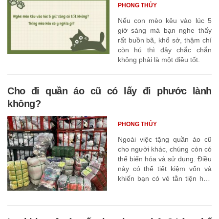
PHONG THỦY
Nếu con mèo kêu vào lúc 5
giờ sáng mà bạn nghe thấy
rất buồn bã, khổ sở, thậm chí
còn hú thì đây chắc chắn
không phải là một điều tốt.
Cho đi quần áo cũ có lấy đi phước lành
không?
PHONG THỦY
Ngoài việc tặng quần áo cũ
cho người khác, chúng còn có
thể biến hóa và sử dụng. Điều
này có thể tiết kiệm vốn và
khiến bạn có vẻ tằn tiện hơn
và ít lãng phí hơn.