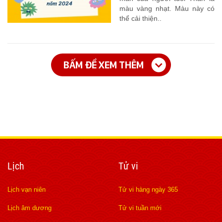
màu vàng nhạt. Màu này có
thể cải thiện..
BẤM ĐỂ XEM THÊM
Lịch
Tử vi
Lịch vạn niên
Tử vi hàng ngày 365
Lịch âm dương
Tử vi tuần mới