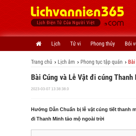
Lịch
Tử vi
Phong thủy
Bói v
Trang chủ
Lịch âm
Phong tục tập quán
Bài
›
›
›
Bài Cúng và Lễ Vật đi cúng Thanh 
2023-03-07 13:38:38.0
Hướng Dẫn Chuẩn bị lễ vật cúng tiết thanh mi
đi Thanh Minh tảo mộ ngoài trời