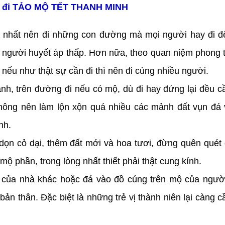
i đi TẢO MỘ TẾT THANH MINH
ốt nhất nên đi những con đường mà mọi người hay đi đ
 người huyết áp thấp. Hơn nữa, theo quan niệm phong t
nếu như thật sự cần đi thì nên đi cùng nhiều người.
ành, trên đường đi nếu có mộ, dù đi hay đứng lại đều c
không nên làm lộn xộn quá nhiều các mảnh đất vụn đá
nh.
 dọn cỏ dại, thêm đất mới và hoa tươi, đừng quên quét
ộ phần, trong lòng nhất thiết phải thật cung kính.
 của nhà khác hoặc đá vào đồ cúng trên mộ của ngườ
n thân. Đặc biệt là những trẻ vị thành niên lại càng c