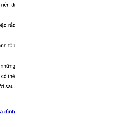
 nên đi
oặc rắc
ảnh tập
i những
 có thể
ời sau.
a đình