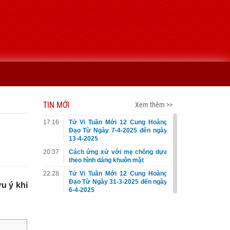
TIN MỚI
Xem thêm >>
17:16
Tử Vi Tuần Mới 12 Cung Hoàng
Đạo Từ Ngày 7-4-2025 đến ngày
13-4-2025
20:37
Cách ứng xử với mẹ chồng dựa
theo hình dáng khuôn mặt
22:28
Tử Vi Tuần Mới 12 Cung Hoàng
Đạo Từ Ngày 31-3-2025 đến ngày
u ý khi
6-4-2025