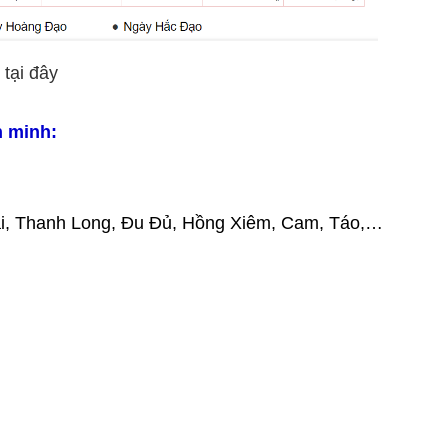
tại đây
h minh:
ài, Thanh Long, Đu Đủ, Hồng Xiêm, Cam, Táo,…