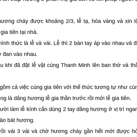
ương cháy được khoảng 2/3, lễ tạ, hóa vàng và xin l
gia tiên tại nhà.
hình thức là lễ và vái. Lễ thì 2 bàn tay áp vào nhau và đ
y đan vào nhau.
u khi đã đặt lễ vật cúng Thanh Minh lên ban thờ và th
ồm cả việc cúng gia tiên với thể thức tương tự như cú
g là dâng hương lễ gia thần trước rồi mới lễ gia tiên.
ời làm lễ kính cẩn dùng 2 tay dâng hương ở vị trí nga
vào bát hương.
 rồi vái 3 vái và chờ hương cháy gần hết mới được h