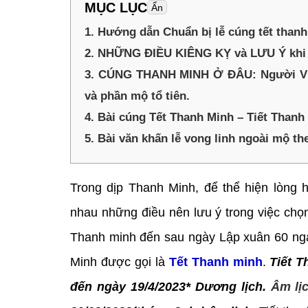
MỤC LỤC
Ẩn
1. Hướng dẫn Chuẩn bị lễ cúng tết thanh
2. NHỮNG ĐIỀU KIÊNG KỴ và LƯU Ý kh
3. CÚNG THANH MINH Ở ĐÂU: Người Việt 
và phần mộ tổ tiên.
4. Bài cúng Tết Thanh Minh – Tiết Thanh
5. Bài văn khấn lễ vong linh ngoài mộ t
Trong dịp Thanh Minh, để thể hiện lòng h
nhau những điều nên lưu ý trong việc chọ
Thanh minh đến sau ngày Lập xuân 60 ngày
Minh được gọi là
Tết Thanh minh
.
Tiết 
đến ngày 19/4/2023* Dương lịch.
Âm lị