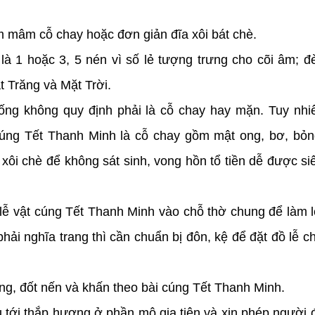
m mâm cỗ chay hoặc đơn giản đĩa xôi bát chè.
là 1 hoặc 3, 5 nén vì số lẻ tượng trưng cho cõi âm; đ
t Trăng và Mặt Trời.
ống không quy định phải là cỗ chay hay mặn. Tuy nhi
cúng Tết Thanh Minh là cỗ chay gồm mật ong, bơ, bỏn
 xôi chè để không sát sinh, vong hồn tổ tiền dễ được si
 lễ vật cúng Tết Thanh Minh vào chỗ thờ chung để làm l
ải nghĩa trang thì cần chuẩn bị đôn, kệ để đặt đồ lễ c
ng, đốt nến và khấn theo bài cúng Tết Thanh Minh.
ủ tới thắp hương ở phần mộ gia tiên và xin phép người 