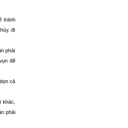
ể tránh
hủy, đi
ần phải
 vụn để
 dọn cả
i khác,
ần phải