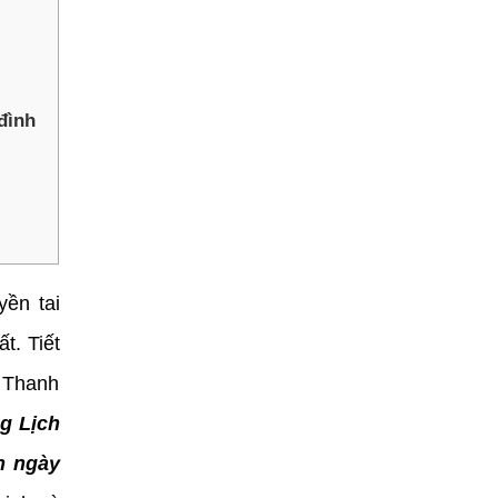
đình
yền tai
t. Tiết
t Thanh
g Lịch
n ngày