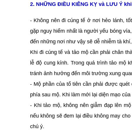
2. NHỮNG ĐIỀU KIÊNG KỴ và LƯU Ý kh
- Không nên đi cúng tế ở nơi hẻo lánh, t
gặp nguy hiểm nhất là người yếu bóng vía,
đến những nơi như vậy sẽ dễ nhiễm tà khí, 
Khi đi cúng tế và tảo mộ cần phải chân th
lễ độ cung kính. Trong quá trình tảo mộ 
tránh ảnh hưởng đến môi trường xung qua
- Mộ phần của tổ tiên cần phải được quét
phía sau mộ. Khi làm mới lại diện mạo của m
- Khi tảo mộ, không nên giẫm đạp lên mộ
nếu không sẽ đem lại điều không may cho bả
chú ý.