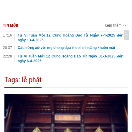
TIN MỚI!
Xem thêm >>
17:16
Tử Vi Tuần Mới 12 Cung Hoàng Đạo Từ Ngày 7-4-2025 đến
ngày 13-4-2025
20:37
Cách ứng xử với mẹ chồng dựa theo hình dáng khuôn mặt
22:28
Tử Vi Tuần Mới 12 Cung Hoàng Đạo Từ Ngày 31-3-2025 đến
ngày 6-4-2025
Tags: lễ phật