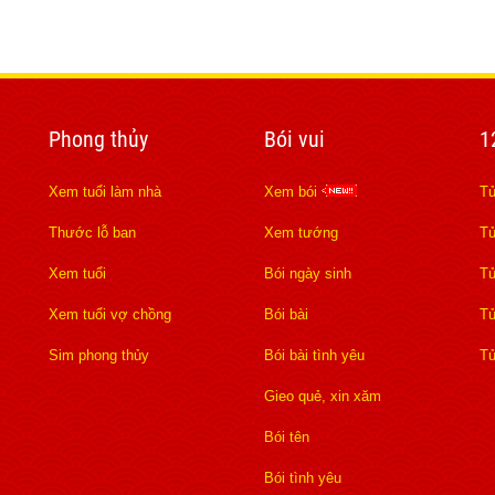
Phong thủy
Bói vui
1
Xem tuổi làm nhà
Xem bói
Tử
Thước lỗ ban
Xem tướng
Tử
Xem tuổi
Bói ngày sinh
Tử
Xem tuổi vợ chồng
Bói bài
Tử
Sim phong thủy
Bói bài tình yêu
Tử
Gieo quẻ, xin xăm
Bói tên
Bói tình yêu