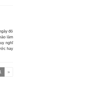
 ngày đó
nào làm
uy nghĩ
hước hay
1
»