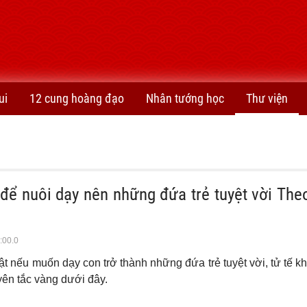
ui
12 cung hoàng đạo
Nhân tướng học
Thư viện
 để nuôi dạy nên những đứa trẻ tuyệt vời Th
:00.0
 nếu muốn dạy con trở thành những đứa trẻ tuyệt vời, tử tế k
ên tắc vàng dưới đây.