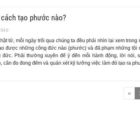
 cách tạo phước nào?
:54.0
hật tử, mỗi ngày trôi qua chúng ta đều phải nhìn lại xem trong
tạo được những công đức nào (phước) và đã phạm những tội 
g đức. Phải thường xuyên để ý đến mỗi hành động, lời nói, s
ý), cân đo đong đếm và quán xét kỹ lưỡng việc làm đó tạo ra p
«