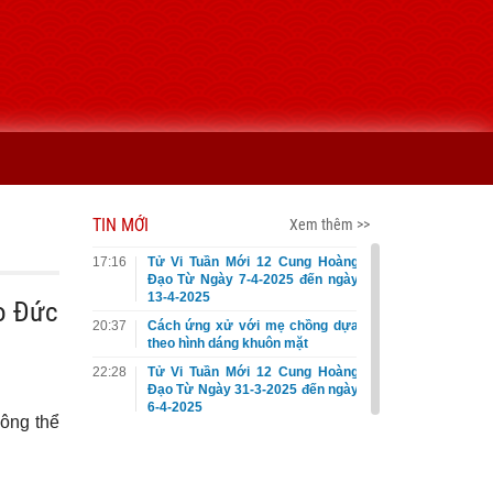
TIN MỚI
Xem thêm >>
17:16
Tử Vi Tuần Mới 12 Cung Hoàng
Đạo Từ Ngày 7-4-2025 đến ngày
13-4-2025
eo Đức
20:37
Cách ứng xử với mẹ chồng dựa
theo hình dáng khuôn mặt
22:28
Tử Vi Tuần Mới 12 Cung Hoàng
Đạo Từ Ngày 31-3-2025 đến ngày
6-4-2025
hông thể