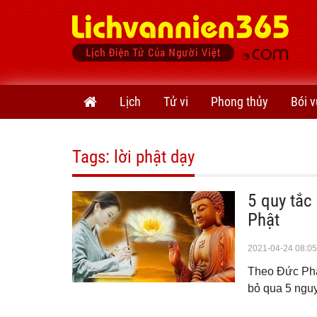
Lịch
Tử vi
Phong thủy
Bói v
Tags: lời phật dạy
5 quy tắc
Phật
2021-04-24 08:05
Theo Đức Phật
bỏ qua 5 nguy