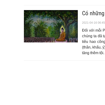
Có những
2021-04-16 06:45
Đối với mỗi P
chúng ta đã 
tiêu hao côn
(thân, khẩu, 
tăng thêm tội.