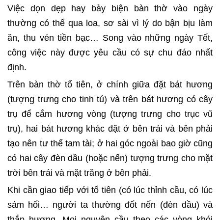
Việc dọn dẹp hay bày biện bàn thờ vào ngày
thường có thể qua loa, sơ sài vì lý do bận bịu làm
ăn, thu vén tiền bạc… Song vào những ngày Tết,
công việc này được yêu cầu có sự chu đáo nhất
định.
Trên bàn thờ tổ tiên, ở chính giữa đặt bát hương
(tượng trưng cho tinh tú) và trên bát hương có cây
trụ để cắm hương vòng (tượng trưng cho trục vũ
trụ), hai bát hương khác đặt ở bên trái và bên phải
tạo nên tư thế tam tài; ở hai góc ngoài bao giờ cũng
có hai cây đèn dầu (hoặc nến) tượng trưng cho mặt
trời bên trái và mặt trăng ở bên phải.
Khi cần giao tiếp với tổ tiên (có lúc thỉnh cầu, có lúc
sám hối… người ta thường đốt nến (đèn dầu) và
thắp hương. Mọi nguyện cầu theo các vòng khói