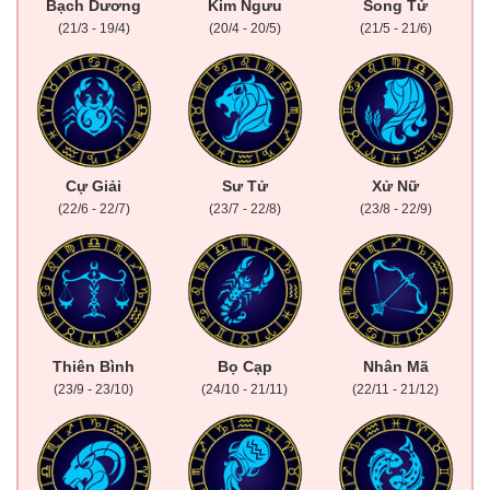
Bạch Dương
Kim Ngưu
Song Tử
(21/3 - 19/4)
(20/4 - 20/5)
(21/5 - 21/6)
Cự Giải
Sư Tử
Xử Nữ
(22/6 - 22/7)
(23/7 - 22/8)
(23/8 - 22/9)
Thiên Bình
Bọ Cạp
Nhân Mã
(23/9 - 23/10)
(24/10 - 21/11)
(22/11 - 21/12)