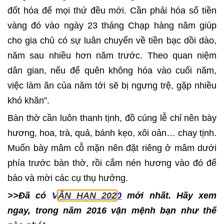
đốt hóa để mọi thứ đều mới. Cần phải hóa số tiền
vàng đó vào ngày 23 tháng Chạp hàng năm giúp
cho gia chủ có sự luân chuyển về tiền bạc dồi dào,
năm sau nhiều hơn năm trước. Theo quan niệm
dân gian, nếu để quên không hóa vào cuối năm,
việc làm ăn của năm tới sẽ bị ngưng trệ, gặp nhiều
khó khăn”.
Bàn thờ cần luôn thanh tịnh, đồ cúng lễ chỉ nên bày
hương, hoa, trà, quả, bánh kẹo, xôi oản… chay tịnh.
Muốn bày mâm cỗ mặn nên đặt riêng ở mâm dưới
phía trước bàn thờ, rồi cắm nén hương vào đó để
báo và mời các cụ thụ hưởng.
>>Đã có
V
ẬN HẠN 202
0
mới nhất. Hãy xem
ngay, trong năm 2016 vận mệnh bạn như thế