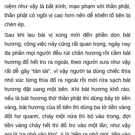
niệm như vậy là bất kính, mạo phạm với thần phật,
thần phật có ngôi vị cao hơn nên dễ khiến tổ tiên bị
chèn ép.
Sau khi lau bài vị xong mới đến phần dọn bát
hương, công việc này cũng rất quan trọng, ngày nay
đa phần mọi người đều rút chân hương rồi cầm bát
hương đổ hết tro ra ngoài, theo người xưa như vậy
rất dễ gây “tán tài”, vì vậy người ta dùng chiếc thìa
nhỏ xúc từng thìa đổ ra ngoài rồi mới rửa sạch bát
hương đặt sang một bên. Khi bát hương khô ráo,
nếu là bát hương thờ thần phật thì dùng bảy tờ tiền
vàng, bát hương của tổ tiên thì dùng ba tờ tiền vàng
đốt hơ quanh, cháy một nửa thì bỏ vào trong, đợi
tiền vàng cháy hết thì đổ tro vào một lần, như vậy
gọi là “ra nhỏ vào lớn”, ý là “tiền ra nhỏ giọt, tiền vào