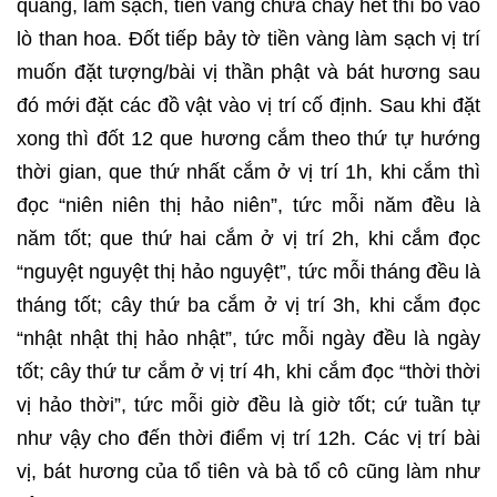
quang, làm sạch, tiền vàng chưa cháy hết thì bỏ vào
lò than hoa. Đốt tiếp bảy tờ tiền vàng làm sạch vị trí
muốn đặt tượng/bài vị thần phật và bát hương sau
đó mới đặt các đồ vật vào vị trí cố định. Sau khi đặt
xong thì đốt 12 que hương cắm theo thứ tự hướng
thời gian, que thứ nhất cắm ở vị trí 1h, khi cắm thì
đọc “niên niên thị hảo niên”, tức mỗi năm đều là
năm tốt; que thứ hai cắm ở vị trí 2h, khi cắm đọc
“nguyệt nguyệt thị hảo nguyệt”, tức mỗi tháng đều là
tháng tốt; cây thứ ba cắm ở vị trí 3h, khi cắm đọc
“nhật nhật thị hảo nhật”, tức mỗi ngày đều là ngày
tốt; cây thứ tư cắm ở vị trí 4h, khi cắm đọc “thời thời
vị hảo thời”, tức mỗi giờ đều là giờ tốt; cứ tuần tự
như vậy cho đến thời điểm vị trí 12h. Các vị trí bài
vị, bát hương của tổ tiên và bà tổ cô cũng làm như