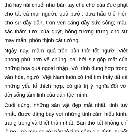
thủ hay nải chuối như bàn tay che chở của đức phật
cho tất cả mọi người; quả bưởi, dưa hấu thể hiện
cho sự đầy đặn, trọn vẹn căng đầy sức sống; màu
sắc thắm tươi của quýt, hồng tượng trưng cho sự
may mắn, phồn thịnh cát tường.
Ngày nay, mâm quả trên bàn thờ tết người Việt
phong phú hơn về chủng loại bởi sự góp mặt của
những hoa quả ngoại nhập. Với tính dung hợp trong
văn hóa, người Việt Nam luôn có thể tìm thấy tất cả
những yếu tố thích hợp, có giá trị ý nghĩa đối với
đời sống tâm linh của dân tộc mình.
Cuối cùng, những sản vật đẹp mắt nhất, tinh tuý
nhất, được dâng bày với những tình cảm hiếu kính,
trang trọng và thiết thân nhất. Bàn thờ tết không chỉ
là nơi mà mọi người bày tỏ tình cảm gia đình, huyết