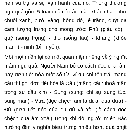
nên vũ trụ và sự vận hành của nó. Thông thường
ngũ quả gồm 5 loại quả có các màu khác nhau như
chuối xanh, bưởi vàng, hồng đỏ, lê trắng, quýt da
cam tượng trưng cho mong ước: Phú (giàu có) -
quý (sang trọng) - thọ (sống lâu) - khang (khỏe
mạnh) - ninh (bình yên).
Mỗi một miền lại có một quan niệm riêng về ý nghĩa
mâm ngũ quả. Người Nam bộ có cách đọc chại âm
hay đơn tiết hóa một số từ, ví dụ chỉ tên trái mãng
cầu thì gọi đơn tiết hóa là Cầu (mãng cầu: thoả mãn
trong sự cầu xin) - Sung (sung: chỉ sự sung túc,
sung mãn) - Vừa (đọc chệch âm là dừa: quả dừa) -
Đủ (đơn tiết hóa của đu đủ và xài (là cách đọc
chệch của âm xoài).Trong khi đó, người miền Bắc
hướng đến ý nghĩa biểu trưng nhiều hơn, quả phật