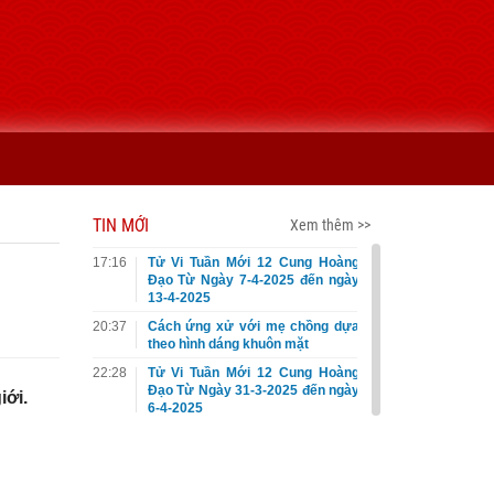
TIN MỚI
Xem thêm >>
17:16
Tử Vi Tuần Mới 12 Cung Hoàng
Đạo Từ Ngày 7-4-2025 đến ngày
13-4-2025
20:37
Cách ứng xử với mẹ chồng dựa
theo hình dáng khuôn mặt
22:28
Tử Vi Tuần Mới 12 Cung Hoàng
Đạo Từ Ngày 31-3-2025 đến ngày
iới.
6-4-2025