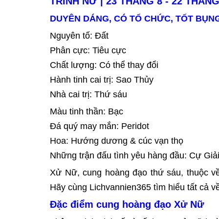
TRINH NỮ | 23 THÁNG 8 - 22 THÁNG
DUYÊN DÁNG, CÓ TỔ CHỨC, TỐT BỤN
Nguyên tố: Đất
Phân cực: Tiêu cực
Chất lượng: Có thể thay đổi
Hành tinh cai trị: Sao Thủy
Nhà cai trị: Thứ sáu
Màu tinh thần: Bạc
Đá quý may mắn: Peridot
Hoa: Hướng dương & cúc vạn thọ
Những trận đấu tình yêu hàng đầu: Cự Giả
Xử Nữ, cung hoàng đạo thứ sáu, thuộc về
Hãy cùng Lichvannien365 tìm hiểu tất cả v
Đặc điểm cung hoàng đạo Xử Nữ