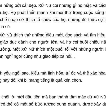
 hứng bởi cái đẹp. Xử Nữ coi những gì họ mặc và các
a họ. Họ phát triển mạnh khi mọi thứ trong cuộc sống
chế nhạo sở thích tổ chức của họ, nhưng đó thực sự 
ôn sẻ.
 Xử Nữ thích thử những điều mới, đọc sách và tìm hiểu
giáo dục dành cho người lớn, và họ coi buổi chiều n
tưởng. Một Xử Nữ thích một buổi tối với những người 
an nghỉ ngơi cũng như giao tiếp xã hội. .
h yêu ngôi sao, kiểu mà linh hồn, trí óc và thể xác hò
g này đôi khi bị mang tiếng là quá kén chọn.
hối lời mời đầu tiên mà bạn thành tâm mặc dù Xử Nữ 
ữ có thể có một số bức tường xung quanh, được xây d