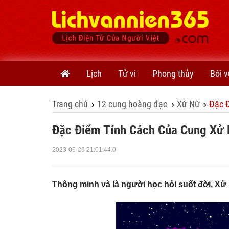
Lịch
Tử vi
Phong thủy
Bói v
Trang chủ
12 cung hoàng đạo
Xử Nữ
Đặc 
›
›
›
Đặc Điểm Tính Cách Của Cung Xử
2023-06-29 21:01:44.0
Thông minh và là người học hỏi suốt đời, Xử 