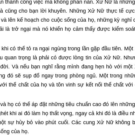
oàn thành công việc mà không phàn nàn. Xử Nữ là nhữn
 và cũng cho bạn lời khuyên. Những Xử Nữ thực tế cực
, và lên kế hoạch cho cuộc sống của họ, những kỳ nghỉ 
i là trở ngại mà nó khiến họ cảm thấy được kiểm soá
khi có thể tỏ ra ngại ngùng trong lần gặp đầu tiên. Mộ
iều quan trọng là phải có được lòng tin của Xử Nữ. Nh
t đời. Và nếu bạn nghĩ rằng mình đang hẹn hò với mộ
ờng đó sẽ sụp đổ ngay trong phòng ngủ. Một trong nh
i thể chất của họ và tôn vinh sự kết nối thể chất với 
à họ có thể áp đặt những tiêu chuẩn cao đó lên nhữn
t khi ai đó làm họ thất vọng, ngay cả khi đó là điều n
một sự hủy bỏ vào phút cuối. Các cung Xử Nữ không 
sống của họ.