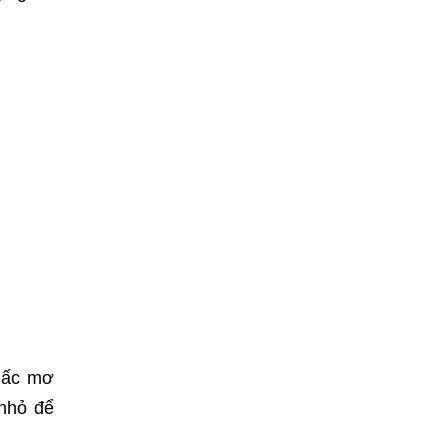
giấc mơ
 nhỏ để