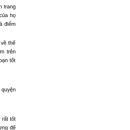
h trang
 của họ
là điểm
 về thế
ằm trên
bạn tốt
a quyện
rất tốt
ựng để