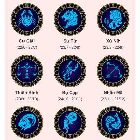
Cự Giải
Sư Tử
Xử Nữ
(22/6 - 22/7)
(23/7 - 22/8)
(23/8 - 22/9)
Thiên Bình
Bọ Cạp
Nhân Mã
(23/9 - 23/10)
(24/10 - 21/11)
(22/11 - 21/12)