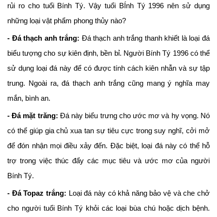
rủi ro cho tuổi Bính Tý. Vậy tuổi BÍnh Tý 1996 nên sử dụng
những loại vật phẩm phong thủy nào?
- Đá thạch anh trắng:
Đá thạch anh trắng thanh khiết là loại đá
biểu tượng cho sự kiên định, bền bỉ. Người Bính Tý 1996 có thể
sử dụng loại đá này để có được tính cách kiên nhẫn và sự tập
trung. Ngoài ra, đá thạch anh trắng cũng mang ý nghĩa may
mắn, bình an.
- Đá mặt trăng:
Đá này biểu trưng cho ước mơ và hy vọng. Nó
có thể giúp gia chủ xua tan sự tiêu cực trong suy nghĩ, cởi mở
để đón nhận mọi điều xảy đến. Đặc biệt, loại đá này có thể hỗ
trợ trong việc thúc đẩy các mục tiêu và ước mơ của người
Bính Tý.
- Đá Topaz trắng:
Loại đá này có khả năng bảo vệ và che chở
cho người tuổi Bính Tý khỏi các loại bùa chú hoặc dịch bệnh.