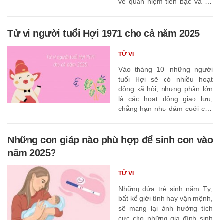
về quan niệm tiền bạc và sự
nghiệp.
Tử vi người tuổi Hợi 1971 cho cả năm 2025
TỬ VI
Vào tháng 10, những người
tuổi Hợi sẽ có nhiều hoạt
động xã hội, nhưng phần lớn
là các hoạt động giao lưu,
chẳng hạn như đám cưới của
bạn học cũ hoặc bạn bè cũ.
Những con giáp nào phù hợp để sinh con vào
năm 2025?
TỬ VI
Những đứa trẻ sinh năm Tỵ,
bất kể giới tính hay vận mệnh,
sẽ mang lại ảnh hưởng tích
cực cho những gia đình sinh