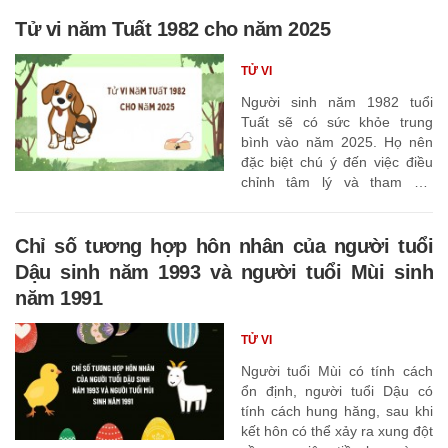
Tử vi năm Tuất 1982 cho năm 2025
TỬ VI
Người sinh năm 1982 tuổi
Tuất sẽ có sức khỏe trung
bình vào năm 2025. Họ nên
đặc biệt chú ý đến việc điều
chỉnh tâm lý và tham gia
nhiều hơn vào các hoạt động
có lợi cho cơ thể và tinh thần
của mình,
Chỉ số tương hợp hôn nhân của người tuổi
Dậu sinh năm 1993 và người tuổi Mùi sinh
năm 1991
TỬ VI
Người tuổi Mùi có tính cách
ổn định, người tuổi Dậu có
tính cách hung hăng, sau khi
kết hôn có thể xảy ra xung đột