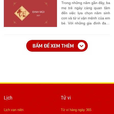
Trong những năm gần đây, ba
mẹ trẻ ngày càng quan tâm
đến việc lựa chọn năm sinh
con và tử vi vận mệnh của em
bé. Với những gia đình đang
có ý định sinh con năm 2027,
những câu hỏi liên quan như:
“Con sinh năm 2027 hợp với
bố mẹ tuổi gì? Con sinh năm
BẤM ĐỂ XEM THÊM
này hợp mệnh gì? Màu gì?
Con số may mắn là gì?” đang
là chủ đề rất được quan tâm.
Lịch
Tử vi
Lịch vạn niên
Tử vi hàng ngày 365