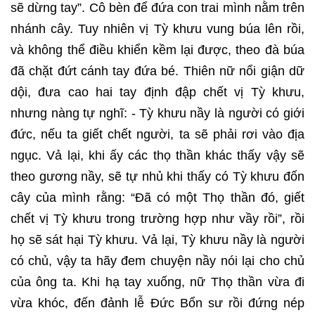
sẽ dừng tay”. Cô bèn để đứa con trai mình nằm trên
nhánh cây. Tuy nhiên vị Tỳ khưu vung búa lên rồi,
và không thể điều khiển kềm lại được, theo đà búa
đã chặt đứt cánh tay đứa bé. Thiên nữ nổi giận dữ
dội, đưa cao hai tay định đập chết vị Tỳ khưu,
nhưng nàng tự nghĩ: - Tỳ khưu nầy là người có giới
đức, nếu ta giết chết người, ta sẽ phải rơi vào địa
ngục. Vả lại, khi ấy các thọ thần khác thấy vậy sẽ
theo gương nầy, sẽ tự nhủ khi thấy có Tỳ khưu đốn
cây của mình rằng: “Đã có một Thọ thần đó, giết
chết vị Tỳ khưu trong trường hợp như vầy rồi”, rồi
họ sẽ sát hại Tỳ khưu. Vả lại, Tỳ khưu nầy là người
có chủ, vậy ta hãy đem chuyện nầy nói lại cho chủ
của ông ta. Khi hạ tay xuống, nữ Thọ thần vừa đi
vừa khóc, đến đảnh lễ Đức Bổn sư rồi đứng nép