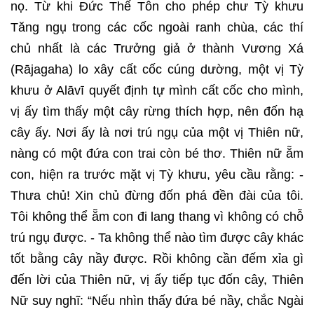
nọ. Từ khi Đức Thế Tôn cho phép chư Tỳ khưu
Tăng ngụ trong các cốc ngoài ranh chùa, các thí
chủ nhất là các Trưởng giả ở thành Vương Xá
(Rājagaha) lo xây cất cốc cúng dường, một vị Tỳ
khưu ở Alāvī quyết định tự mình cất cốc cho mình,
vị ấy tìm thấy một cây rừng thích hợp, nên đốn hạ
cây ấy. Nơi ấy là nơi trú ngụ của một vị Thiên nữ,
nàng có một đứa con trai còn bé thơ. Thiên nữ ẵm
con, hiện ra trước mặt vị Tỳ khưu, yêu cầu rằng: -
Thưa chủ! Xin chủ đừng đốn phá đền đài của tôi.
Tôi không thể ẵm con đi lang thang vì không có chỗ
trú ngụ được. - Ta không thể nào tìm được cây khác
tốt bằng cây nầy được. Rồi không cần đếm xỉa gì
đến lời của Thiên nữ, vị ấy tiếp tục đốn cây, Thiên
Nữ suy nghĩ: “Nếu nhìn thấy đứa bé nầy, chắc Ngài