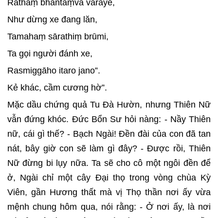
Rathaṃ bhantaṃva vāraye,
Như dừng xe đang lăn,
Tamahaṃ sārathiṃ brūmi,
Ta gọi người đánh xe,
Rasmiggāho itaro jano”.
Kẻ khác, cầm cương hờ”.
Mặc dầu chứng quả Tu Đà Hườn, nhưng Thiên Nữ
vẫn đứng khóc. Đức Bổn Sư hỏi nàng: - Nầy Thiên
nữ, cái gì thế? - Bạch Ngài! Đền đài của con đã tan
nát, bây giờ con sẽ làm gì đây? - Được rồi, Thiên
Nữ đừng bi lụy nữa. Ta sẽ cho cô một ngôi đền để
ở, Ngài chỉ một cây Đại thọ trong vòng chùa Kỳ
Viên, gần Hương thất mà vị Thọ thần nơi ấy vừa
mệnh chung hôm qua, nói rằng: - Ở nơi ấy, là nơi