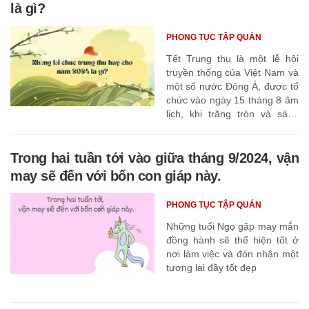
là gì?
PHONG TỤC TẬP QUÁN
Tết Trung thu là một lễ hội
truyền thống của Việt Nam và
một số nước Đông Á, được tổ
chức vào ngày 15 tháng 8 âm
lịch, khi trăng tròn và sáng
nhất trong năm. Tết Trung thu
có nhiều tên gọi khác nhau,
như Tết Trông trăng, Tết
Trong hai tuần tới vào giữa tháng 9/2024, vận
Thiếu nhi, Tết Đoàn viên...
may sẽ đến với bốn con giáp này.
PHONG TỤC TẬP QUÁN
Những tuổi Ngọ gặp may mắn
đồng hành sẽ thể hiện tốt ở
nơi làm việc và đón nhận một
tương lai đầy tốt đẹp