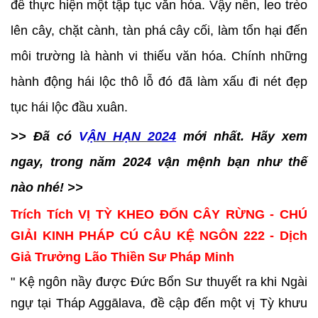
để thực hiện một tập tục văn hóa. Vậy nên, leo trèo
lên cây, chặt cành, tàn phá cây cối, làm tổn hại đến
môi trường là hành vi thiếu văn hóa. Chính những
hành động hái lộc thô lỗ đó đã làm xấu đi nét đẹp
tục hái lộc đầu xuân.
>> Đã có
V
ẬN HẠN 20
24
mới nhất. Hãy xem
ngay, trong năm 2024 vận mệnh bạn như thế
nào nhé! >>
Trích Tích VỊ TỲ KHEO ĐỐN CÂY RỪNG - CHÚ
GIẢI KINH PHÁP CÚ CÂU KỆ NGÔN 222 - Dịch
Giả Trưởng Lão Thiền Sư Pháp Minh
" Kệ ngôn nầy được Đức Bổn Sư thuyết ra khi Ngài
ngự tại Tháp Aggālava, đề cập đến một vị Tỳ khưu