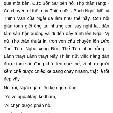
qua một bên. Đức Bổn Sư bèn hỏi Thọ thần rằng: -
Có chuyện gì thế, nầy Thiên nữ. - Bạch Ngài! Một vị
Thinh Văn của Ngài đã làm như thế nầy. Con nổi
giận toan giết ông ta, nhưng con suy nghĩ lại, dằn
tâm sân hận xuống và đi đến đây trình lên Ngài. Vị
nữ Thọ thần thuật lại trọn vẹn câu chuyện lên Đức
Thế Tôn. Nghe xong Đức Thế Tôn phán rằng: -
Lành thay! Lành thay! Nầy Thiên nữ, việc nàng dằn
được tâm sân đang khởi lên như thế, ví như người
kềm chế được chiếc xe đang chạy nhanh, thật là tốt
đẹp vậy.
Nói rồi, Ngài ngâm lên kệ ngôn rằng:
“Yo ve uppatitaṃ kodhaṃ,
“Ai chặn được phẫn nộ,