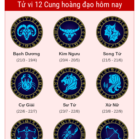
Tử vi 12 Cung hoàng đạo hôm nay
Bạch Dương
Kim Ngưu
Song Tử
(21/3 - 19/4)
(20/4 - 20/5)
(21/5 - 21/6)
Cự Giải
Sư Tử
Xử Nữ
(22/6 - 22/7)
(23/7 - 22/8)
(23/8 - 22/9)