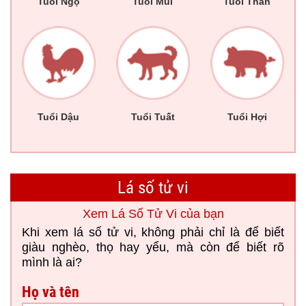
Tuổi Ngọ
Tuổi Mùi
Tuổi Thân
Tuổi Dậu
Tuổi Tuất
Tuổi Hợi
Lá số tử vi
Xem Lá Số Tử Vi của bạn
Khi xem lá số tử vi, không phải chỉ là để biết
giàu nghèo, thọ hay yểu, mà còn để biết rõ
mình là ai?
Họ và tên