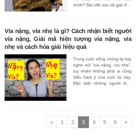
mình? Bài viết sau sẽ giải đáp
tất tần tật về những thắc mắc
của bạn đọc.
Vía nặng, vía nhẹ là gì? Cách nhận biết người
vía nặng, Giải mã hiện tượng vía nặng, vía
nhẹ và cách hóa giải hiệu quả
Trong cuộc sống chúng ta hay
nghe nói “vía nặng, vía nhẹ”,
tuy nhiên không phải ai cũng
hiểu hàm ý của cụm từ này.
Đặc biệt những người kinh
doanh buôn bán cấm kỵ
người nặng ví mở hàng và trẻ
con gặp phải. Bởi theo quan
niệm người vía nặng mở hàng
thì buôn bán ế ẩm, làm gì
cũng chậm, trăm sự không
«
1
2
3
4
5
6
»
thành, trẻ con thì quấy khóc
vào ban đêm. Vậy vía nặng