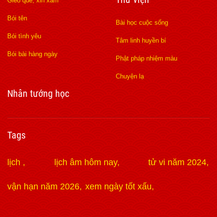
Gieo quẻ, xin xăm
Bói tên
Bài học cuộc sống
Bói tình yêu
Tâm linh huyền bí
Bói bài hàng ngày
Phật pháp nhiệm màu
Chuyện lạ
Nhân tướng học
Tags
lịch
lịch âm hôm nay
tử vi năm 2024
vận hạn năm 2026
xem ngày tốt xấu
https://lmssplus.org
hi88
Xoilac
188Bet
188Bet