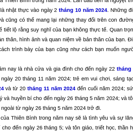
ủa Thiên Bình trong năm 2024. Lần đầu tiên là nguyệt t
 là nhật thực vào ngày 2
tháng 10 năm 2024
. Những đ
à cũng có thể mang lại những thay đổi trên con đườ
 tiết lộ rằng suy nghĩ của bạn không thực tế. Quan trọ
ản thân, hình ảnh và quan niệm về bản thân của bạn. Đ
 cách trình bày của bạn cũng như cách bạn muốn ngư
năm nay là nhà cửa và gia đình cho đến ngày 22
tháng
ngày 20 tháng 11 năm 2024; trẻ em vui chơi, sáng tạ
24
và từ 20
tháng 11 năm 2024
đến cuối năm 2024; sứ
lý và huyền bí cho đến ngày 26 tháng 5 năm 2024; và tô
c ngoài từ ngày 26 tháng 5 năm 2024 trở đi.
của Thiên Bình trong năm nay sẽ là tình yêu và sự lã
 cho đến ngày 26 tháng 5; và tôn giáo, triết học, thần h