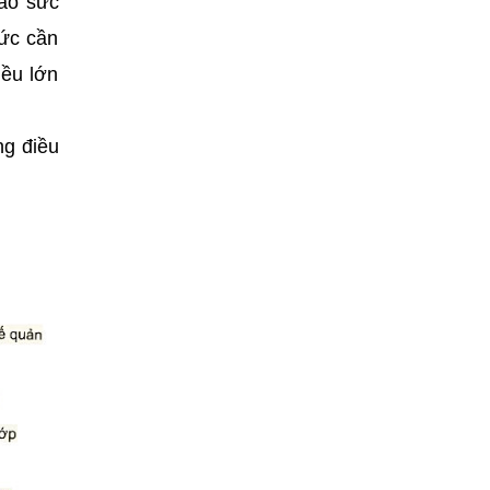
vào sức
mức cần
iều lớn
ng điều