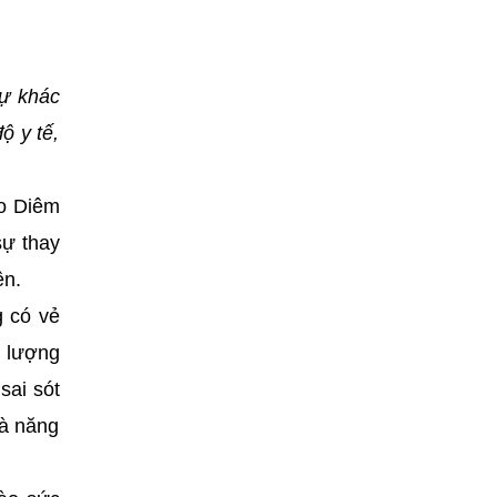
sự khác
ộ y tế,
ao Diêm
sự thay
ên.
g có vẻ
g lượng
sai sót
và năng