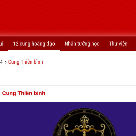
ui
12 cung hoàng đạo
Nhân tướng học
Thư viện
24
Cung Thiên bình
›
Cung Thiên bình