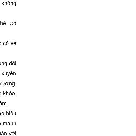
y không
thể. Có
g có vẻ
ọng đối
g xuyên
 xương.
c khỏe.
làm.
áo hiệu
nh mạnh
uận với