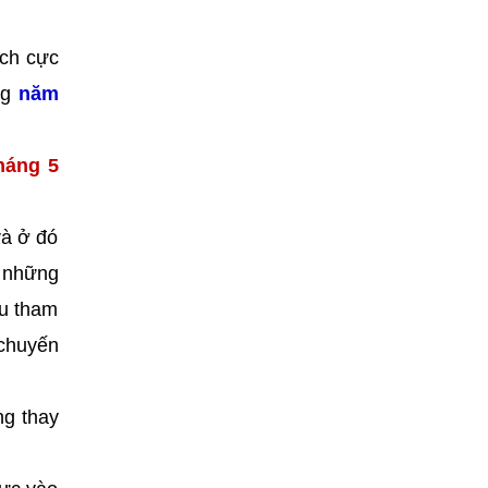
ích cực
ng
năm
háng 5
và ở đó
c những
ếu tham
 chuyến
ng thay