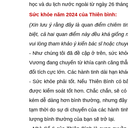
học và du lịch nước ngoài từ ngày 26 thán
Sức khỏe năm 2024 của Thiên bình:
(Xin lưu ý rằng đây là quan điểm chiêm t
biệt, cả hai quan điểm này đều khá giống 
vui lòng tham khảo ý kiến ​​bác sĩ hoặc chuyê
- Như chúng tôi đã đề cập ở trên, sức kh
Vương đang chuyển từ khía cạnh căng thẳn
đổi tích cực lớn. Các hành tinh dài hạn kh
- Sức khỏe phải tốt. Nếu Thiên Bình có bấ
được kiểm soát tốt hơn. Chắc chắn, sẽ c
kém dễ dàng hơn bình thường, nhưng đây 
tạm thời do sự di chuyển của các hành tin
lượng bình thường của bạn sẽ trở lại.