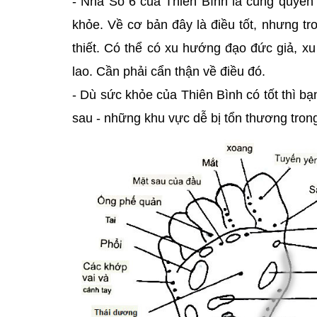
- Nhà Số 6 của Thiên Bình là cung quyền
khỏe. Về cơ bản đây là điều tốt, nhưng t
thiết. Có thể có xu hướng đạo đức giả, x
lao. Cần phải cẩn thận về điều đó.
- Dù sức khỏe của Thiên Bình có tốt thì bạ
sau - những khu vực dễ bị tổn thương tron