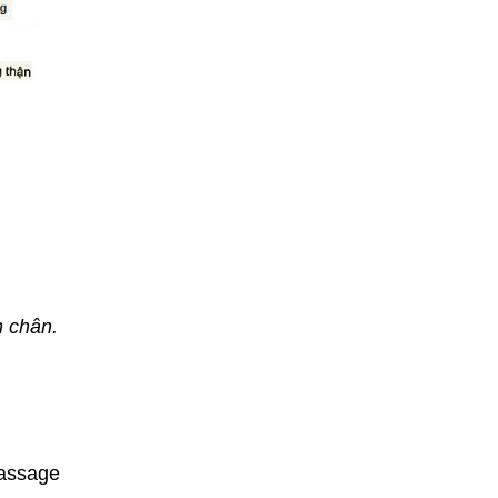
n chân.
Massage