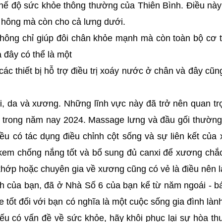
hế độ sức khỏe thông thường của Thiên Bình. Điều nà
 hông mà còn cho cả lưng dưới.
hông chỉ giúp đôi chân khỏe mạnh mà còn toàn bộ cơ 
 đây có thể là một
các thiết bị hỗ trợ điều trị xoáy nước ở chân và đây cũn
ối, da và xương. Những lĩnh vực này đã trở nên quan tr
g trong năm nay 2024. Massage lưng và đầu gối thườn
đều có tác dụng điều chỉnh cột sống và sự liên kết của
kem chống nắng tốt và bổ sung đủ canxi để xương chắ
hớp hoặc chuyên gia về xương cũng có vẻ là điều nên 
nh của bạn, đã ở Nhà Số 6 của bạn kể từ năm ngoái - b
e tốt đối với bạn có nghĩa là một cuộc sống gia đình là
ếu có vấn đề về sức khỏe, hãy khôi phục lại sự hòa th