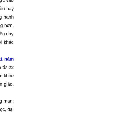
hực vào
iều này
ng hạnh
ng hơn,
iều này
ời khác
 1 năm
o từ 22
c khỏe
n giáo,
ng mạn;
ọc, đại