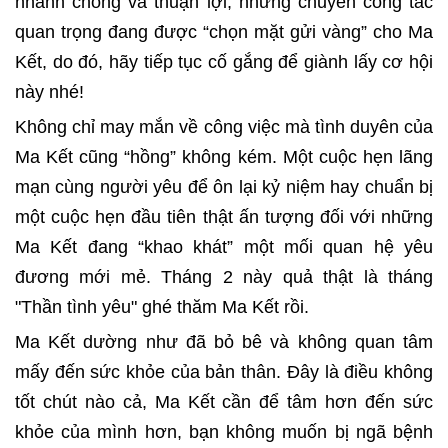
nhanh chóng và thuận lợi, những chuyến công tác
quan trọng đang được “chọn mặt gửi vàng” cho Ma
Kết, do đó, hãy tiếp tục cố gắng để giành lấy cơ hội
này nhé!
Không chỉ may mắn về công việc mà tình duyên của
Ma Kết cũng “hồng” không kém. Một cuộc hẹn lãng
mạn cùng người yêu để ôn lại kỷ niệm hay chuẩn bị
một cuộc hẹn đầu tiên thật ấn tượng đối với những
Ma Kết đang “khao khát” một mối quan hệ yêu
đương mới mẻ. Tháng 2 này quả thật là tháng
"Thần tình yêu" ghé thăm Ma Kết rồi.
Ma Kết dường như đã bỏ bê và không quan tâm
mấy đến sức khỏe của bản thân. Đây là điều không
tốt chút nào cả, Ma Kết cần để tâm hơn đến sức
khỏe của mình hơn, bạn không muốn bị ngã bệnh