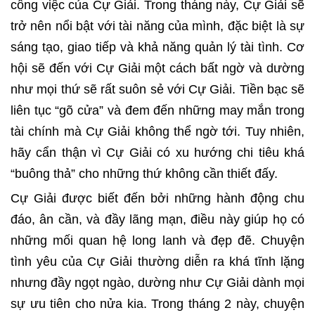
công việc của Cự Giải. Trong tháng này, Cự Giải sẽ
trở nên nổi bật với tài năng của mình, đặc biệt là sự
sáng tạo, giao tiếp và khả năng quản lý tài tình. Cơ
hội sẽ đến với Cự Giải một cách bất ngờ và dường
như mọi thứ sẽ rất suôn sẻ với Cự Giải. Tiền bạc sẽ
liên tục “gõ cửa” và đem đến những may mắn trong
tài chính mà Cự Giải không thể ngờ tới. Tuy nhiên,
hãy cẩn thận vì Cự Giải có xu hướng chi tiêu khá
“buông thả” cho những thứ không cần thiết đấy.
Cự Giải được biết đến bởi những hành động chu
đáo, ân cần, và đầy lãng mạn, điều này giúp họ có
những mối quan hệ long lanh và đẹp đẽ. Chuyện
tình yêu của Cự Giải thường diễn ra khá tĩnh lặng
nhưng đầy ngọt ngào, dường như Cự Giải dành mọi
sự ưu tiên cho nửa kia. Trong tháng 2 này, chuyện