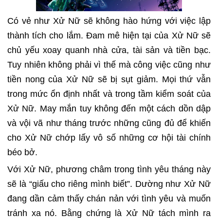
Có vẻ như Xử Nữ sẽ không hào hứng với việc lập
thành tích cho lắm. Đam mê hiện tại của Xử Nữ sẽ
chủ yếu xoay quanh nhà cửa, tài sản và tiền bạc.
Tuy nhiên không phải vì thế mà công việc cũng như
tiền nong của Xử Nữ sẽ bị sụt giảm. Mọi thứ vẫn
trong mức ổn định nhất và trong tầm kiểm soát của
Xử Nữ. May mắn tuy không đến một cách dồn dập
và vội vã như tháng trước những cũng đủ để khiến
cho Xử Nữ chớp lấy vô số những cơ hội tài chính
béo bở.
Với Xử Nữ, phương châm trong tình yêu tháng này
sẽ là “giấu cho riêng mình biết”. Dường như Xử Nữ
đang dần cảm thấy chán nản với tình yêu và muốn
tránh xa nó. Bằng chứng là Xử Nữ tách mình ra