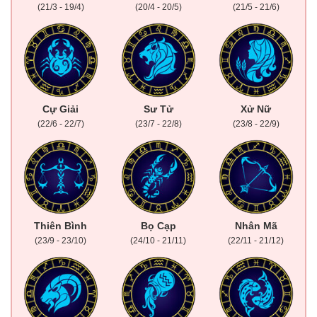
(21/3 - 19/4)
(20/4 - 20/5)
(21/5 - 21/6)
Cự Giải
Sư Tử
Xử Nữ
(22/6 - 22/7)
(23/7 - 22/8)
(23/8 - 22/9)
Thiên Bình
Bọ Cạp
Nhân Mã
(23/9 - 23/10)
(24/10 - 21/11)
(22/11 - 21/12)