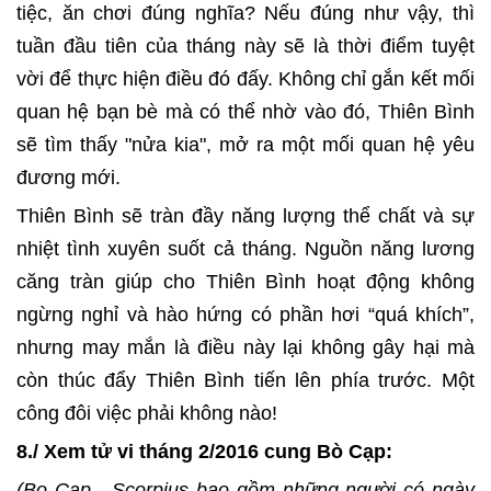
tiệc, ăn chơi đúng nghĩa? Nếu đúng như vậy, thì
tuần đầu tiên của tháng này sẽ là thời điểm tuyệt
vời để thực hiện điều đó đấy. Không chỉ gắn kết mối
quan hệ bạn bè mà có thể nhờ vào đó, Thiên Bình
sẽ tìm thấy "nửa kia", mở ra một mối quan hệ yêu
đương mới.
Thiên Bình sẽ tràn đầy năng lượng thể chất và sự
nhiệt tình xuyên suốt cả tháng. Nguồn năng lương
căng tràn giúp cho Thiên Bình hoạt động không
ngừng nghỉ và hào hứng có phần hơi “quá khích”,
nhưng may mắn là điều này lại không gây hại mà
còn thúc đẩy Thiên Bình tiến lên phía trước. Một
công đôi việc phải không nào!
8./ Xem tử vi tháng 2/2016 cung Bò Cạp:
(Bọ Cạp - Scorpius bao gồm những người có ngày