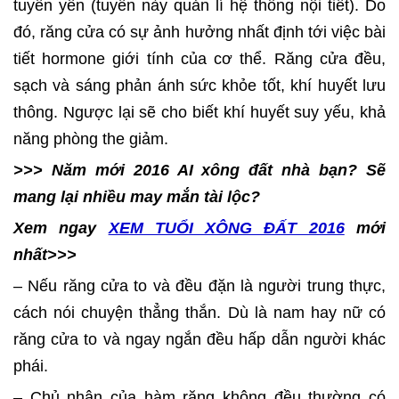
tuyến yên (tuyến này quản lí hệ thống nội tiết). Do
đó, răng cửa có sự ảnh hưởng nhất định tới việc bài
tiết hormone giới tính của cơ thể. Răng cửa đều,
sạch và sáng phản ánh sức khỏe tốt, khí huyết lưu
thông. Ngược lại sẽ cho biết khí huyết suy yếu, khả
năng phòng the giảm.
>>> Năm mới 2016 AI xông đất nhà bạn? Sẽ
mang lại nhiều may mắn tài lộc?
Xem ngay
XEM TUỔI XÔNG ĐẤT 2016
mới
nhất>>>
– Nếu răng cửa to và đều đặn là người trung thực,
cách nói chuyện thẳng thắn. Dù là nam hay nữ có
răng cửa to và ngay ngắn đều hấp dẫn người khác
phái.
– Chủ nhân của hàm răng không đều thường có