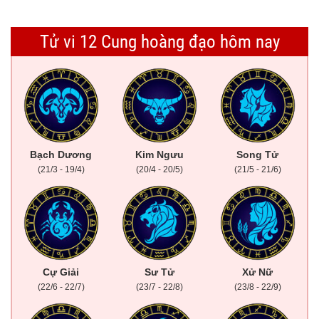
Tử vi 12 Cung hoàng đạo hôm nay
Bạch Dương
Kim Ngưu
Song Tử
(21/3 - 19/4)
(20/4 - 20/5)
(21/5 - 21/6)
Cự Giải
Sư Tử
Xử Nữ
(22/6 - 22/7)
(23/7 - 22/8)
(23/8 - 22/9)