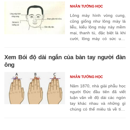
NHÂN TƯỚNG HỌC
Lông mày hình vòng cung,
cũng giống như lông mày lá
liễu, kiểu lông mày này mềm
mại, thanh tú, đặc biệt là khi
cười, lông mày có sức uốn
cong hấp dẫn, nếu nói năng
lại nhẹ nhàng
Xem Bói độ dài ngắn của bàn tay người đàn
ông
NHÂN TƯỚNG HỌC
Năm 1870, nhà giải phẫu học
người Đức đầu tiên đã viết
luận văn về độ dài các ngón
tay khác nhau và những gì
chúng có thể miêu tả về tính
cách của một người.