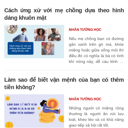
Cách ứng xử với mẹ chồng dựa theo hình
dáng khuôn mặt
NHÂN TƯỚNG HỌC
Nếu mẹ chồng bạn có đường
gân xanh trên gò má, khóe
miệng hoặc giữa sống mũi thì
điều đó có nghĩa là bà có tính
khí nóng nảy, dễ cáu kỉnh và
cực kỳ thiếu kiên nhẫn.
Làm sao để biết vận mệnh của bạn có thêm
tiền không?
NHÂN TƯỚNG HỌC
Những người có miệng rộng
thường là người ăn nói lưu
loát, khéo léo và có khả năng
giao tiếp xã hội rất tốt.