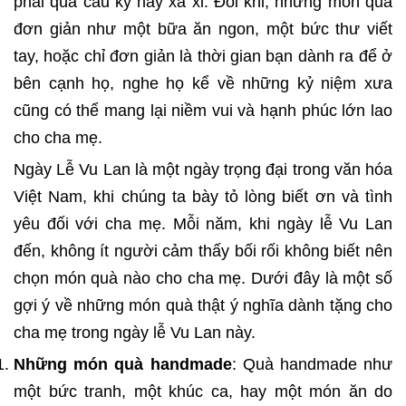
phải quá cầu kỳ hay xa xỉ. Đôi khi, những món quà
đơn giản như một bữa ăn ngon, một bức thư viết
tay, hoặc chỉ đơn giản là thời gian bạn dành ra để ở
bên cạnh họ, nghe họ kể về những kỷ niệm xưa
cũng có thể mang lại niềm vui và hạnh phúc lớn lao
cho cha mẹ.
Ngày Lễ Vu Lan là một ngày trọng đại trong văn hóa
Việt Nam, khi chúng ta bày tỏ lòng biết ơn và tình
yêu đối với cha mẹ. Mỗi năm, khi ngày lễ Vu Lan
đến, không ít người cảm thấy bối rối không biết nên
chọn món quà nào cho cha mẹ. Dưới đây là một số
gợi ý về những món quà thật ý nghĩa dành tặng cho
cha mẹ trong ngày lễ Vu Lan này.
Những món quà handmade
: Quà handmade như
một bức tranh, một khúc ca, hay một món ăn do