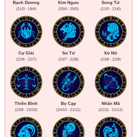
Bạch Dương
Kim Ngưu
Song Tử
(21/3 - 19/4)
(20/4 - 20/5)
(21/5 - 21/6)
Cự Giải
Sư Tử
Xử Nữ
(22/6 - 22/7)
(23/7 - 22/8)
(23/8 - 22/9)
Thiên Bình
Bọ Cạp
Nhân Mã
(23/9 - 23/10)
(24/10 - 21/11)
(22/11 - 21/12)