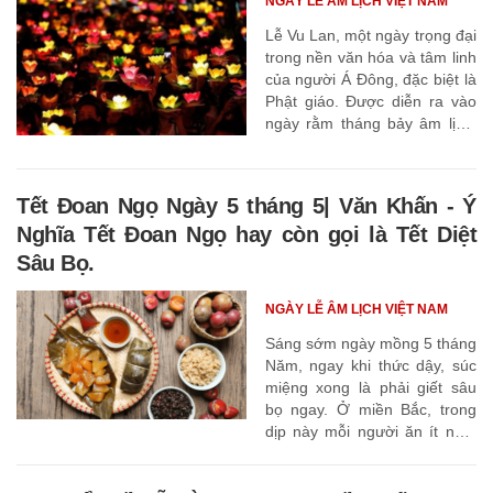
NGÀY LỄ ÂM LỊCH VIỆT NAM
Lễ Vu Lan, một ngày trọng đại
trong nền văn hóa và tâm linh
của người Á Đông, đặc biệt là
Phật giáo. Được diễn ra vào
ngày rằm tháng bảy âm lịch,
ngày này không chỉ là một
phần của truyền thống Việt
Nam mà còn lan tỏa sâu rộng
Tết Đoan Ngọ Ngày 5 tháng 5| Văn Khấn - Ý
tại nhiều nước châu Á.
Nghĩa Tết Đoan Ngọ hay còn gọi là Tết Diệt
Sâu Bọ.
NGÀY LỄ ÂM LỊCH VIỆT NAM
Sáng sớm ngày mồng 5 tháng
Năm, ngay khi thức dậy, súc
miệng xong là phải giết sâu
bọ ngay. Ở miền Bắc, trong
dịp này mỗi người ăn ít nhất
một bát cơm rượu nếp, sau
đó ăn một bát thạch, rồi đến