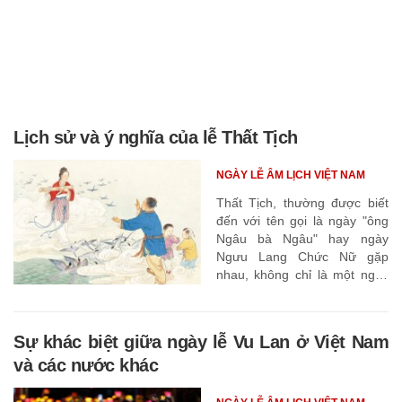
Lịch sử và ý nghĩa của lễ Thất Tịch
NGÀY LỄ ÂM LỊCH VIỆT NAM
Thất Tịch, thường được biết
đến với tên gọi là ngày "ông
Ngâu bà Ngâu" hay ngày
Ngưu Lang Chức Nữ gặp
nhau, không chỉ là một ngày
lễ truyền thống, mà còn là
một biểu tượng của tình yêu,
lòng biết ơn và sự gắn kết
Sự khác biệt giữa ngày lễ Vu Lan ở Việt Nam
trong nền văn hóa Châu Á.
và các nước khác