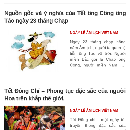
Nguồn gốc và ý nghĩa của Tết ông Công ông
Táo ngày 23 tháng Chạp
NGÀY LỄ ÂM LỊCH VIỆT NAM
Ngày 23 tháng chạp hằng
năm Âm lịch, người ta quen lệ
tiễn ông Táo về trời. Người
miền Bắc gọi là Chạp ông
Công, người miền Nam gọi
cách cụ thể hơn là ngày đưa
ông Táo về Trời
Tết Đông Chí – Phong tục đặc sắc của người
Hoa trên khắp thế giới.
NGÀY LỄ ÂM LỊCH VIỆT NAM
Tết Đông chí - một ngày tết
truyền thống đặc sắc của