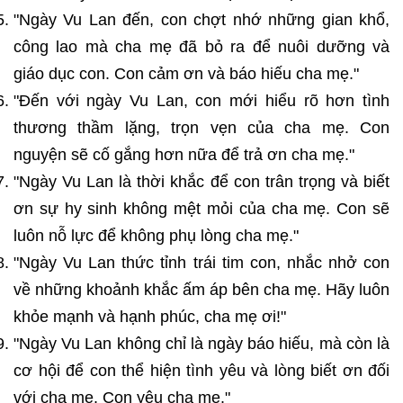
"Ngày Vu Lan đến, con chợt nhớ những gian khổ,
công lao mà cha mẹ đã bỏ ra để nuôi dưỡng và
giáo dục con. Con cảm ơn và báo hiếu cha mẹ."
"Đến với ngày Vu Lan, con mới hiểu rõ hơn tình
thương thầm lặng, trọn vẹn của cha mẹ. Con
nguyện sẽ cố gắng hơn nữa để trả ơn cha mẹ."
"Ngày Vu Lan là thời khắc để con trân trọng và biết
ơn sự hy sinh không mệt mỏi của cha mẹ. Con sẽ
luôn nỗ lực để không phụ lòng cha mẹ."
"Ngày Vu Lan thức tỉnh trái tim con, nhắc nhở con
về những khoảnh khắc ấm áp bên cha mẹ. Hãy luôn
khỏe mạnh và hạnh phúc, cha mẹ ơi!"
"Ngày Vu Lan không chỉ là ngày báo hiếu, mà còn là
cơ hội để con thể hiện tình yêu và lòng biết ơn đối
với cha mẹ. Con yêu cha mẹ."