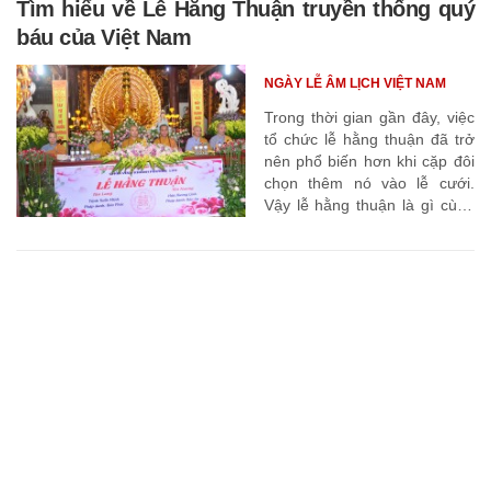
ăn các trái cây như mận,
Tìm hiểu về Lễ Hằng Thuận truyền thống quý
muỗm, sấu, đào …
báu của Việt Nam
NGÀY LỄ ÂM LỊCH VIỆT NAM
Trong thời gian gần đây, việc
tổ chức lễ hằng thuận đã trở
nên phổ biến hơn khi cặp đôi
chọn thêm nó vào lễ cưới.
Vậy lễ hằng thuận là gì cùng
mình tìm hiểu nhé.