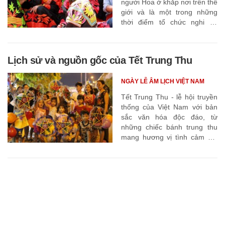
người Hoa ở khắp nơi trên thế
giới và là một trong những
thời điểm tổ chức nghi lễ,
chiếm vị trí quan trọng trong
tín ngưỡng truyền thống
Trung Hoa từ nghìn năm qua.
Lịch sử và nguồn gốc của Tết Trung Thu
NGÀY LỄ ÂM LỊCH VIỆT NAM
Tết Trung Thu - lễ hội truyền
thống của Việt Nam với bản
sắc văn hóa độc đáo, từ
những chiếc bánh trung thu
mang hương vị tình cảm gia
đình đến những đèn lồng rực
rỡ mỗi dịp rằm thu. Khám phá
nguồn gốc, ý nghĩa và các
phong tục đặc trưng, để hiểu
rõ hơn về dấu ấn văn hóa và
tinh thần dân tộc qua lễ hội
này.