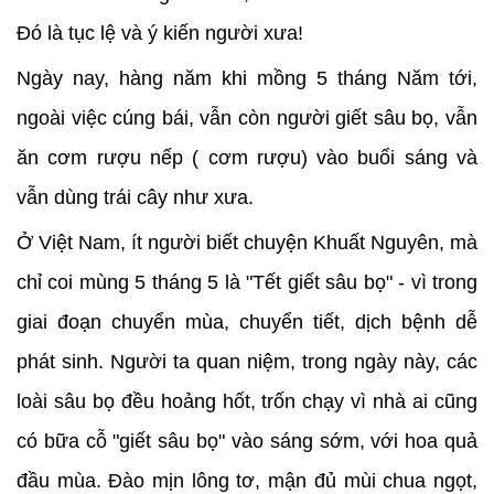
Đó là tục lệ và ý kiến người xưa!
Ngày nay, hàng năm khi mồng 5 tháng Năm tới,
ngoài việc cúng bái, vẫn còn người giết sâu bọ, vẫn
ăn cơm rượu nếp ( cơm rượu) vào buổi sáng và
vẫn dùng trái cây như xưa.
Ở Việt Nam, ít người biết chuyện Khuất Nguyên, mà
chỉ coi mùng 5 tháng 5 là "Tết giết sâu bọ" - vì trong
giai đoạn chuyển mùa, chuyển tiết, dịch bệnh dễ
phát sinh. Người ta quan niệm, trong ngày này, các
loài sâu bọ đều hoảng hốt, trốn chạy vì nhà ai cũng
có bữa cỗ "giết sâu bọ" vào sáng sớm, với hoa quả
đầu mùa. Đào mịn lông tơ, mận đủ mùi chua ngọt,