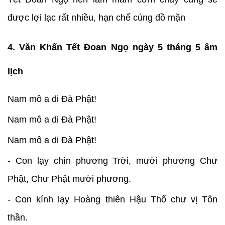
được lợi lạc rất nhiều, hạn chế cúng đồ mặn
4. Văn Khấn Tết Đoan Ngọ ngày 5 tháng 5 âm
lịch
Nam mô a di Đà Phật!
Nam mô a di Đà Phật!
Nam mô a di Đà Phật!
- Con lạy chín phương Trời, mười phương Chư
Phật, Chư Phật mười phương.
- Con kính lạy Hoàng thiên Hậu Thổ chư vị Tôn
thần.