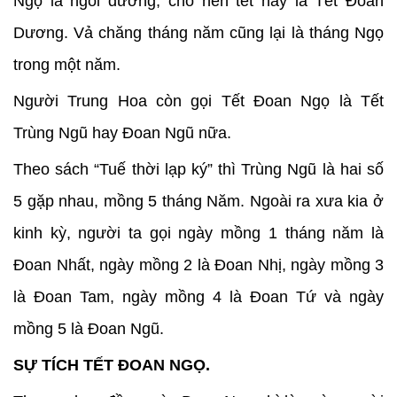
Ngọ là ngôi dương, cho nên tết này là Tết Đoan
Dương. Vả chăng tháng năm cũng lại là tháng Ngọ
trong một năm.
Người Trung Hoa còn gọi Tết Đoan Ngọ là Tết
Trùng Ngũ hay Đoan Ngũ nữa.
Theo sách “Tuế thời lạp ký” thì Trùng Ngũ là hai số
5 gặp nhau, mồng 5 tháng Năm. Ngoài ra xưa kia ở
kinh kỳ, người ta gọi ngày mồng 1 tháng năm là
Đoan Nhất, ngày mồng 2 là Đoan Nhị, ngày mồng 3
là Đoan Tam, ngày mồng 4 là Đoan Tứ và ngày
mồng 5 là Đoan Ngũ.
SỰ TÍCH TẾT ĐOAN NGỌ.