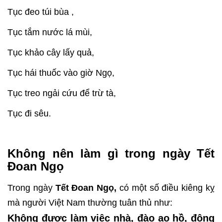
Tục đeo túi bùa ,
Tục tắm nước lá mùi,
Tục khảo cây lấy quả,
Tục hái thuốc vào giờ Ngọ,
Tục treo ngải cứu để trừ tà,
Tục đi sêu.
Không nên làm gì trong ngày Tết
Đoan Ngọ
Trong ngày
Tết Đoan Ngọ,
có một số điều kiêng kỵ
mà người Việt Nam thường tuân thủ như:
Không được làm việc nhà, đào ao hồ, động