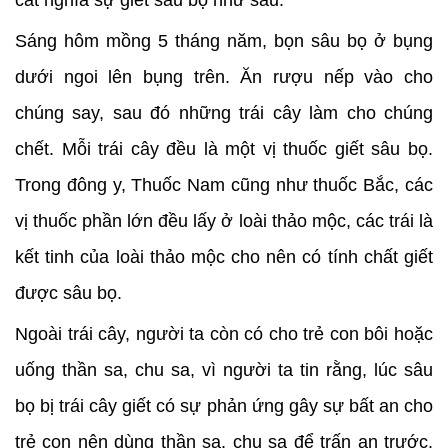
cắt nghĩa sự giết sâu bọ như sau:
Sáng hôm mồng 5 tháng năm, bọn sâu bọ ở bụng
dưới ngoi lên bụng trên. Ăn rượu nếp vào cho
chúng say, sau đó những trái cây làm cho chúng
chết. Mỗi trái cây đều là một vị thuốc giết sâu bọ.
Trong đông y, Thuốc Nam cũng như thuốc Bắc, các
vị thuốc phần lớn đều lấy ở loài thảo mộc, các trái là
kết tinh của loài thảo mộc cho nên có tính chất giết
được sâu bọ.
Ngoài trái cây, người ta còn có cho trẻ con bôi hoặc
uống thần sa, chu sa, vì người ta tin rằng, lúc sâu
bọ bị trái cây giết có sự phản ứng gây sự bất an cho
trẻ con nên dùng thần sa, chu sa để trấn an trước.