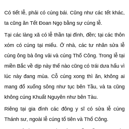
Có tiết lễ, phải có cúng bái. Cũng như các tết khác,
ta cũng ăn Tết Đoan Ngọ bằng sự cúng lễ.
Tại các làng xã có lễ thần tại đình, đền; tại các thôn
xóm có cúng tại miếu. Ở nhà, các tư nhân sửa lễ
cúng ông bà ông vải và cúng Thổ Công. Trong lễ tại
miền Bắc về dịp này thế nào cũng có trái dưa hấu vì
lúc này đang mùa. Cỗ cúng xong thì ăn, không ai
mang đổ xuống sông như tục bên Tầu, và ta cũng
không cúng Khuất Nguyên như bên Tàu.
Riêng tại gia đình các đông y sĩ có sửa lễ cúng
Thánh sư, ngoài lễ cúng tổ tiên và Thổ Công.