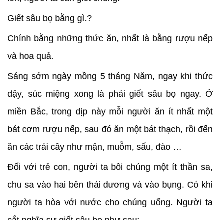
Giết sâu bọ bằng gì.?
Chính bằng những thức ăn, nhất là bằng rượu nếp
và hoa quả.
Sáng sớm ngày mồng 5 tháng Năm, ngay khi thức
dậy, súc miệng xong là phải giết sâu bọ ngay. Ở
miền Bắc, trong dịp này mỗi người ăn ít nhất một
bát cơm rượu nếp, sau đó ăn một bát thạch, rồi đến
ăn các trái cây như mận, muỗm, sấu, đào …
Đối với trẻ con, người ta bôi chúng một ít thần sa,
chu sa vào hai bên thái dương và vào bụng. Có khi
người ta hòa với nước cho chúng uống. Người ta