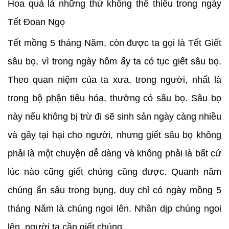
Hoa quả là những thứ không thể thiếu trong ngày
Tết Đoan Ngọ
Tết mồng 5 tháng Năm, còn được ta gọi là Tết Giết
sâu bọ, vì trong ngày hôm ấy ta có tục giết sâu bọ.
Theo quan niệm của ta xưa, trong người, nhất là
trong bộ phận tiêu hóa, thường có sâu bọ. Sâu bọ
này nếu không bị trừ đi sẽ sinh sản ngày càng nhiều
và gây tại hại cho người, nhưng giết sâu bọ không
phải là một chuyện dễ dàng và không phải là bất cứ
lúc nào cũng giết chúng cũng được. Quanh năm
chúng ẩn sâu trong bụng, duy chỉ có ngày mồng 5
tháng Năm là chúng ngoi lên. Nhân dịp chúng ngoi
lên, người ta cần giết chúng.