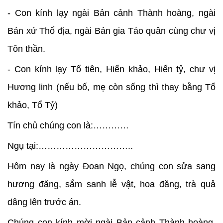
- Con kính lạy ngài Bản cảnh Thành hoàng, ngài
Bản xứ Thổ địa, ngài Bản gia Táo quân cùng chư vị
Tôn thần.
- Con kính lạy Tổ tiên, Hiển khảo, Hiển tỷ, chư vị
Hương linh (nếu bố, mẹ còn sống thì thay bằng Tổ
khảo, Tổ Tỷ)
Tín chủ chúng con là:…………
Ngụ tại:…………………………..
Hôm nay là ngày Đoan Ngọ, chúng con sửa sang
hương đăng, sắm sanh lễ vật, hoa đăng, trà quả
dâng lên trước án.
Chúng con kính mời ngài Bản cảnh Thành hoàng,