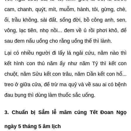
cam, chanh, quýt, mít, muỗm, hành, tỏi, gừng, chè,
ổi, trầu không, sài đất, sống đời, bồ công anh, sen,
vông, lạc tiên, nhọ nồi... đem về ủ rồi phơi khô, để
sau đem nấu uống cho rằng uống thế thì lành.
Lại có nhiều người đi lấy lá ngải cứu, năm nào thì
kết hình con thú nǎm ấy như năm Tý thì kết con
chuột, năm Sửu kết con trâu, năm Dần kết con hổ...
treo ở giữa cửa, để trừ ma quỷ và về sau ai có bệnh
đau bụng thì dùng làm thuốc sắc uống.
3. Chuẩn bị Sắm lễ mâm cúng Tết Đoan Ngọ
ngày 5 tháng 5 âm lịch