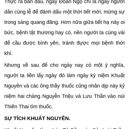
Thực ra ban đầu, ngày Đoan Ngọ chì là ngày người
dân cúng lễ để đánh dấu một thời tiết mới, mừng sự
trong sáng quang đãng. Hơn nữa giữa tiết hạ này oi
bức, bệnh tật thương hay có, nên người ta cúng vái
để cầu được bình yên, tránh đựợc mọi bệnh thời
khí.
Nhưng về sau để cho ngày nay có một ý nghĩa,
người ta liền lấy ngày đó làm ngày kỷ niệm Khuất
Nguyên và các ông thầy thuốc cũng nhân dịp này kỷ
niệm hai chàng Nguyễn Triệu và Lưu Thần vào núi
Thiên Thai tìm thuốc.
SỰ TÍCH KHUẤT NGUYÊN.