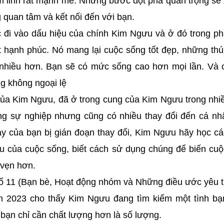
m linh rất mạnh mẽ. Những bước đột phá quan trọng sẽ 
g quan tâm và kết nối đến với bạn.
 đi vào dấu hiệu của chính Kim Ngưu và ở đó trong p
t hạnh phúc. Nó mang lại cuộc sống tốt đẹp, những thú
h nhiều hơn. Bạn sẽ có mức sống cao hơn mọi lần. Và
g không ngoại lệ
của Kim Ngưu, đã ở trong cung của Kim Ngưu trong nh
ong sự nghiệp nhưng cũng có nhiều thay đổi đến cá n
y của bạn bị gián đoạn thay đổi, Kim Ngưu hãy học c
u của cuộc sống, biết cách sử dụng chúng để biến cu
 vẹn hơn.
số 11 (Bạn bè, Hoạt động nhóm và Những điều ước yêu
m 2023 cho thấy Kim Ngưu đang tìm kiếm một tình bạ
bạn chỉ cần chất lượng hơn là số lượng.