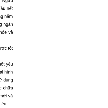
m Ngưu
hầu hết
ong năm
g ngắn
khỏe và
ược tốt
một yếu
ại hình
sử dụng
c chữa
mới và
iều.