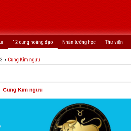
ui
12 cung hoàng đạo
Nhân tướng học
Thư viện
23
Cung Kim ngưu
›
Cung Kim ngưu