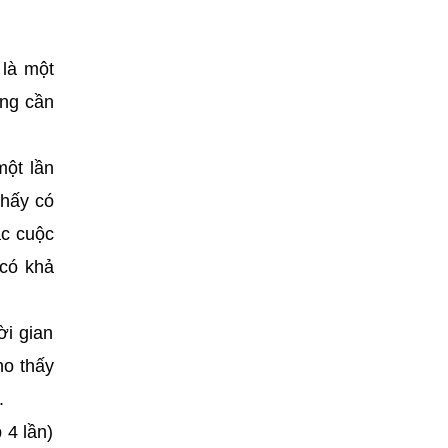
 là một
ông cần
một lần
thấy có
ặc cuộc
 có khả
ời gian
ho thấy
.
 4 lần)