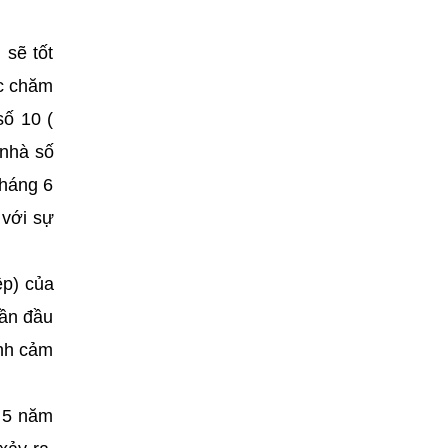
 sẽ tốt
ệc chăm
số 10 (
nhà số
tháng 6
 với sự
ệp) của
gần đầu
ình cảm
 5 năm