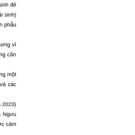
sinh đẻ
i sinh)
ọn phẫu
hưng vì
ăng cân
ong một
 và các
m 2023)
im Ngưu
ược cảm