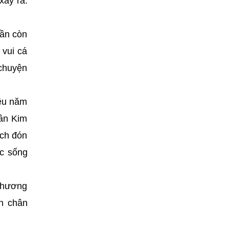
xảy ra.
hần còn
 vui cá
 chuyện
iều năm
hân Kim
ách đón
ộc sống
 thương
n chân