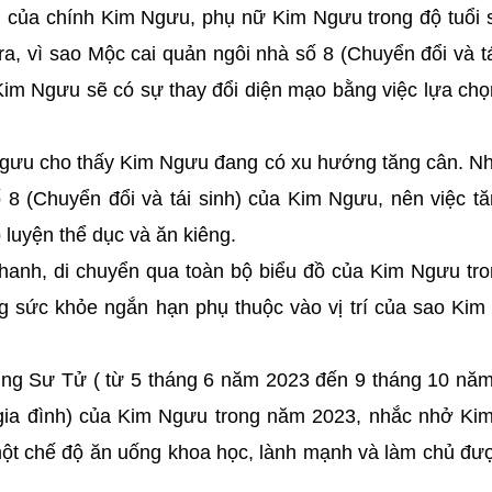
u của chính Kim Ngưu, phụ nữ Kim Ngưu trong độ tuổi 
a, vì sao Mộc cai quản ngôi nhà số 8 (Chuyển đổi và tá
im Ngưu sẽ có sự thay đổi diện mạo bằng việc lựa ch
Ngưu cho thấy Kim Ngưu đang có xu hướng tăng cân. N
ố 8 (Chuyển đổi và tái sinh) của Kim Ngưu, nên việc t
luyện thể dục và ăn kiêng.
hanh, di chuyển qua toàn bộ biểu đồ của Kim Ngưu tr
g sức khỏe ngắn hạn phụ thuộc vào vị trí của sao Kim
cung Sư Tử ( từ 5 tháng 6 năm 2023 đến 9 tháng 10 nă
 gia đình) của Kim Ngưu trong năm 2023, nhắc nhở K
g một chế độ ăn uống khoa học, lành mạnh và làm chủ đ