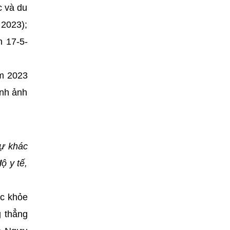
c và du
 2023);
n 17-5-
ăm 2023
ình ảnh
sự khác
ộ y tế,
ức khỏe
g thẳng