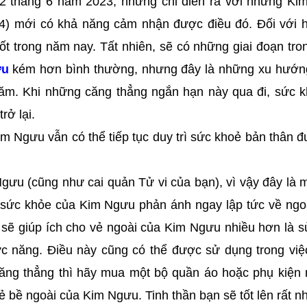
2 tháng 6 năm 2023, nhưng chỉ diễn ra với những Ki
 4) mới có khả năng cảm nhận được điều đó. Đối với 
ốt trong năm nay. Tất nhiên, sẽ có những giai đoạn tr
ưu
kém hơn bình thường, nhưng đây là những xu hướn
ăm. Khi những căng thẳng ngắn hạn này qua đi, sức 
rở lại.
m Ngưu vẫn có thể tiếp tục duy trì sức khoẻ bản thân đ
gưu (cũng như cai quản Tử vi của bạn), vì vậy đây là 
g sức khỏe của Kim Ngưu phản ánh ngay lập tức về ngo
t sẽ giúp ích cho vẻ ngoài của Kim Ngưu nhiều hơn là 
c năng. Điều này cũng có thể được sử dụng trong việ
ăng thẳng thì hãy mua một bộ quần áo hoặc phụ kiện 
ẻ bề ngoài của Kim Ngưu. Tinh thần bạn sẽ tốt lên rất nh