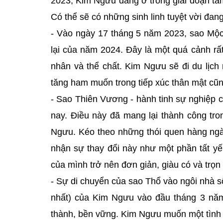
2023, Kim Ngưu đang ở trong giai đoạn tâ
Có thể sẽ có những sinh linh tuyệt vời đan
- Vào ngày 17 tháng 5 năm 2023, sao Mộc
lại của năm 2024. Đây là một quá cảnh rấ
nhân và thể chất. Kim Ngưu sẽ đi du lịc
tăng ham muốn trong tiếp xúc thân mật cũn
- Sao Thiên Vương - hành tinh sự nghiệp 
nay. Điều này đã mang lại thành công tr
Ngưu. Kéo theo những thói quen hàng ngà
nhận sự thay đổi này như một phần tất yế
của mình trở nên đơn giản, giàu có và trọn
- Sự di chuyển của sao Thổ vào ngôi nhà 
nhất) của Kim Ngưu vào đầu tháng 3 nă
thành, bền vững. Kim Ngưu muốn một tình 