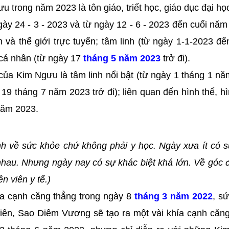
u trong năm 2023 là tôn giáo, triết học, giáo dục đại họ
gày 24 - 3 - 2023 và từ ngày 12 - 6 - 2023 đến cuối năm
và thế giới trực tuyến; tâm linh (từ ngày 1-1-2023 đế
 cá nhân (từ ngày 17
tháng 5 năm 2023
trở đi).
của Kim Ngưu là tâm linh nổi bật (từ ngày 1 tháng 1 n
9 tháng 7 năm 2023 trở đi); liên quan đến hình thể, h
 năm 2023.
inh về sức khỏe chứ không phải y học. Ngày xưa ít có 
nhau. Nhưng ngày nay có sự khác biệt khá lớn. Về góc đ
n viên y tế.)
ía cạnh căng thẳng trong ngày 8
tháng 3 năm 2022
, s
iên, Sao Diêm Vương sẽ tạo ra một vài khía cạnh căn