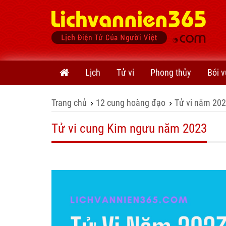
Lịch
Tử vi
Phong thủy
Bói v
Trang chủ
12 cung hoàng đạo
Tử vi năm 20
›
›
Tử vi cung Kim ngưu năm 2023