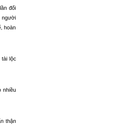
lần đổi
ó người
ế, hoàn
tài lộc
p nhiều
ẩn thận