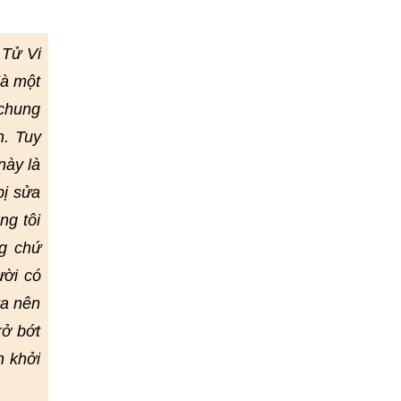
 Tử Vi
là một
 chung
h. Tuy
này là
bị sửa
ng tôi
g chứ
ười có
ta nên
rở bớt
h khởi