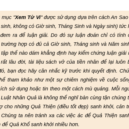
 mục "
Xem Tử Vi
" được sử dụng dựa trên cách An Sao
 sinh, không có Giờ sinh, Tháng Sinh và Ngày sinh) tức 
em ra để luận giải. Do đó sự luận đoán chỉ có tính
 trường hợp có đủ cả Giờ sinh, Tháng sinh và Năm sin
 tập thể nào dám khẳng định hay kiểm chứng luận giải 
ất lâu đời, tài liệu sách vở của tiền nhân để lại luôn 
 đó, bạn đọc hãy cân nhắc kỹ trước khi quyết định. Chú
 thể tham khảo như một sự chiêm nghiệm về cuộc sốn
ích sử dụng hoặc tin theo một cách mù quáng. Mỗi ng
. Luật Nhân Quả là không thể nghĩ bàn cùng tận chúng 
rợ cho những Quả Thiện (điều tốt đẹp) sanh khởi, cản t
 Chúng ta nên tránh xa các việc ác để Quả Thiện san
n để Quả Khổ sanh khởi nhiều hơn.