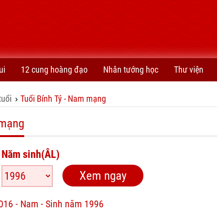
ui
12 cung hoàng đạo
Nhân tướng học
Thư viện
tuổi
Tuổi Bính Tý - Nam mạng
›
 mạng
Năm sinh(ÂL)
2016 - Nam - Sinh năm 1996