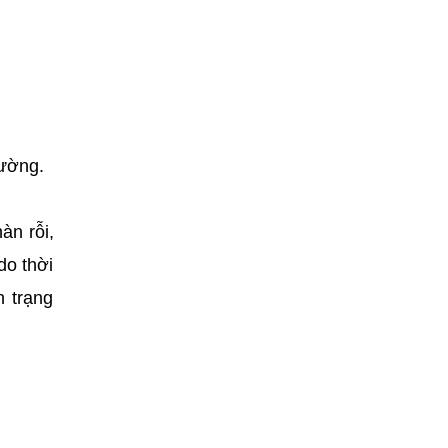
hường.
àn rỗi,
do thời
h trạng