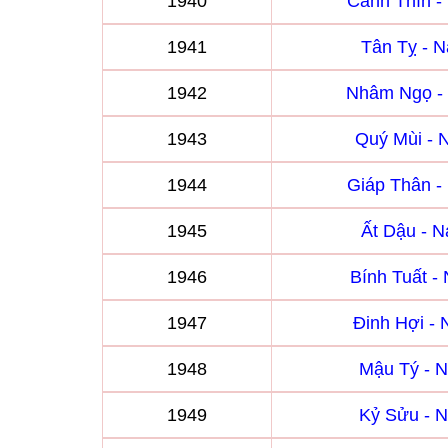
1940
Canh Thìn 
1941
Tân Tỵ - 
1942
Nhâm Ngọ -
1943
Quý Mùi -
1944
Giáp Thân 
1945
Ất Dậu - 
1946
Bính Tuất 
1947
Đinh Hợi -
1948
Mậu Tý - 
1949
Kỷ Sửu - 