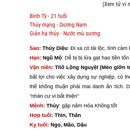
(Xem tử vi 
Bính Tý - 21 tuổi
Thủy mạng - Dương Nam
Giản hạ thủy - Nước mù sương
Sao:
Thủy Diệu
: Đi xa có tài lộc, tình cả
Hạn:
Ngũ Mộ
: Dễ bị bị lừa gạt hao tiền t
Vận niên:
Thố Lộng Nguyệt (Mèo giỡn t
bất lợi cho việc xây dựng sự nghiệp, có t
thế không thuận phải mai danh ẩn tích. 
"nhàn cư vi bất thiện"
Mệnh:
Thủy
: gặp năm Hỏa Không tốt
Hợp tuổi:
Thìn, Thân
Kỵ tuổi:
Ngọ, Mão, Dậu