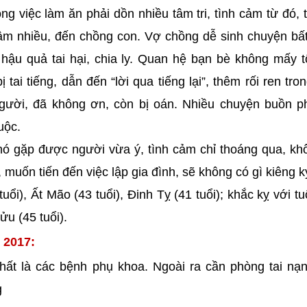
 việc làm ăn phải dồn nhiều tâm tri, tình cảm từ đó, 
âm nhiều, đến chồng con. Vợ chồng dễ sinh chuyện bấ
hậu quả tai hại, chia ly. Quan hệ bạn bè không mấy t
 tai tiếng, dẫn đến “lời qua tiếng lại”, thêm rối ren tro
ười, đã không ơn, còn bị oán. Nhiều chuyện buồn ph
uộc.
ó gặp được người vừa ý, tình cảm chỉ thoáng qua, kh
, muốn tiến đến việc lập gia đình, sẽ không có gì kiêng k
ổi), Ất Mão (43 tuổi), Đinh Tỵ (41 tuổi); khắc kỵ với tu
ửu (45 tuổi).
 2017:
ất là các bệnh phụ khoa. Ngoài ra cần phòng tai nạ
g