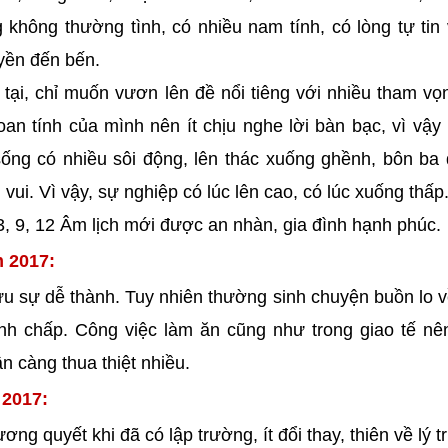
 không thường tình, có nhiều nam tính, có lòng tự tin
uyền đến bến.
 tại, chỉ muốn vươn lên đề nổi tiêng với nhiều tham vọ
oan tính của mình nên ít chịu nghe lời bàn bạc, vì vậy
ống có nhiều sôi động, lên thác xuống ghềnh, bôn ba
vui. Vì vậy, sự nghiệp có lúc lên cao, có lúc xuống thấp
, 9, 12 Âm lịch mới được an nhàn, gia đình hạnh phúc.
m 2017:
mưu sự dễ thành. Tuy nhiên thường sinh chuyện buồn lo 
ranh chấp. Công việc làm ăn cũng như trong giao tế nê
n càng thua thiệt nhiều.
 2017:
g quyết khi đã có lập trường, ít đổi thay, thiên về lý tr