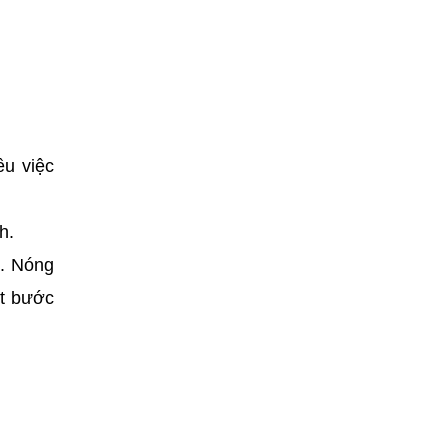
ều việc
h.
t. Nóng
ột bước