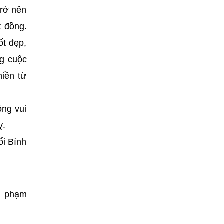
trở nên
t đồng.
ốt đẹp,
ng cuộc
iền từ
ông vui
ỵ.
ổi Bính
n phạm