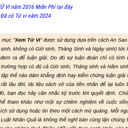
Ử VI năm 2016 Miễn Phí tại đây
 Đã có Tử vi năm 2024
 mục "
Xem Tử Vi
" được sử dụng dựa trên cách An Sao
 sinh, không có Giờ sinh, Tháng Sinh và Ngày sinh) tức 
em ra để luận giải. Do đó sự luận đoán chỉ có tính
 trường hợp có đủ cả Giờ sinh, Tháng sinh và Năm sin
 tập thể nào dám khẳng định hay kiểm chứng luận giải 
ất lâu đời, tài liệu sách vở của tiền nhân để lại luôn 
 đó, bạn đọc hãy cân nhắc kỹ trước khi quyết định. Chú
 thể tham khảo như một sự chiêm nghiệm về cuộc sốn
ích sử dụng hoặc tin theo một cách mù quáng. Mỗi ng
. Luật Nhân Quả là không thể nghĩ bàn cùng tận chúng 