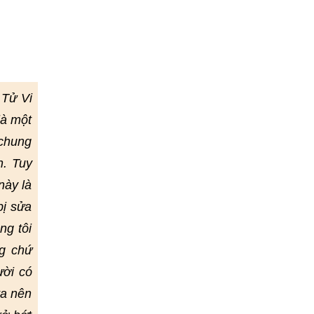
 Tử Vi
là một
 chung
h. Tuy
này là
bị sửa
ng tôi
g chứ
ười có
ta nên