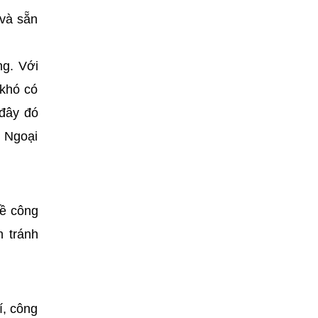
 và sẵn
ng. Với
 khó có
 đây đó
. Ngoại
về công
n tránh
í, công