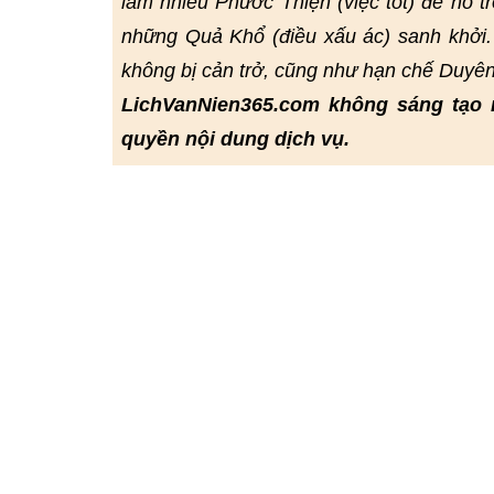
làm nhiều Phước Thiện (việc tốt) để hỗ t
những Quả Khổ (điều xấu ác) sanh khởi.
không bị cản trở, cũng như hạn chế Duyê
LichVanNien365.com không sáng tạo 
quyền nội dung dịch vụ.