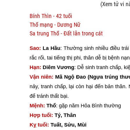
(Xem tử vi 
Bính Thìn - 42 tuổi
Thổ mạng - Dương Nữ
Sa trung Thổ - Đất lẫn trong cát
Sao:
La Hầu
: Thường sinh nhiều điều trá
rắc rối, tai tiếng thị phi, thân dễ bị bệnh nạ
Hạn:
Diêm Vương
: Dễ sinh tranh chấp, k
Vận niên:
Mã Ngộ Đao (Ngựa trúng thư
nảy, tranh chấp, lại còn hại đến bản thân. 
để tránh thất bại.
Mệnh:
Thổ
: gặp năm Hỏa Bình thường
Hợp tuổi:
Tý, Thân
Kỵ tuổi:
Tuất, Sửu, Mùi