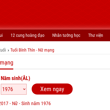
ui
12 cung hoàng đạo
Nhân tướng học
Thư viện
tuổi
Tuổi Bính Thìn - Nữ mạng
›
ữ mạng
Năm sinh(ÂL)
2017 - Nữ - Sinh năm 1976