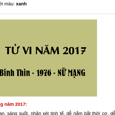
ới màu:
xanh
ng năm 2017:
n, sáng suốt, nhận xét tinh tế, dễ nắm bắt thời cơ, d