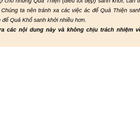
rợ cho những Quả Thiện (điều tốt đẹp) sanh khởi, cản t
 Chúng ta nên tránh xa các việc ác để Quả Thiện san
n để Quả Khổ sanh khởi nhiều hơn.
ra các nội dung này và không chịu trách nhiệm v