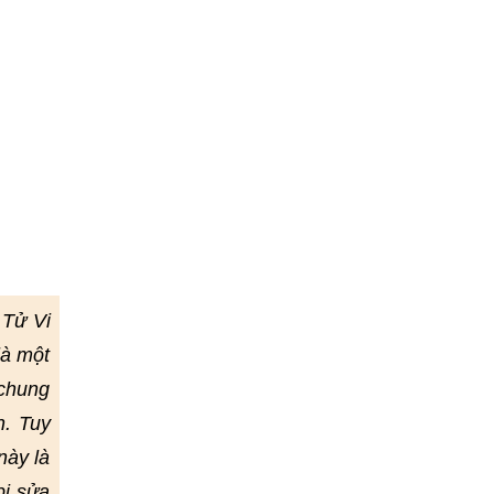
 Tử Vi
là một
 chung
h. Tuy
này là
bị sửa