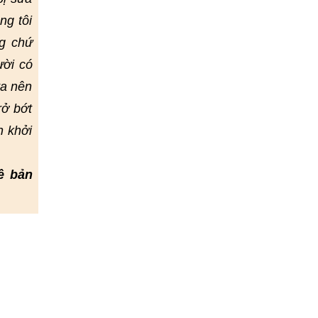
ng tôi
g chứ
ười có
ta nên
rở bớt
h khởi
ề bản