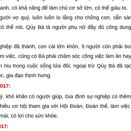
oanh, có khả năng để làm chủ cơ sở lớn, có thể giàu to.
gười vợ quý, luôn luôn lo lắng cho chồng con, sẵn sà
Có thể nói, Qúy Bà là người phụ nữ đầy đủ công dung
hiệp đã thành, con cái lớn khôn, ít người còn phải b
àm việc, cũng có Bà phải chăm sóc công việc làm ăn ha
m hiu trong cuộc sống lứa đôi, ngoại trừ Qúy Bà đã tạ
c, gia đạo thịnh hưng.
017:
 ý, khó khăn có người giúp. Gia đình sự nghiệp có thê
iều cơ hội tham gia với Hội Đoàn, Đoàn thể, làm việc 
mái, có lợi cho sức khỏe.
017: