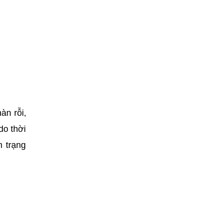
àn rỗi,
do thời
h trạng