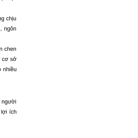
ng chịu
, ngôn
on chen
y cơ sở
o nhiều
m người
lợi ích