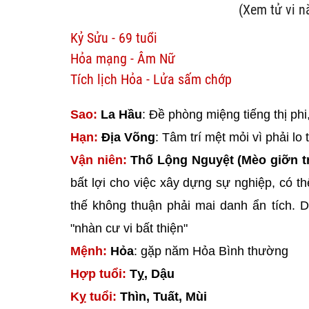
(Xem tử vi 
Kỷ Sửu - 69 tuổi
Hỏa mạng - Âm Nữ
Tích lịch Hỏa - Lửa sấm chớp
Sao:
La Hầu
: Đề phòng miệng tiếng thị phi,
Hạn:
Địa Võng
: Tâm trí mệt mỏi vì phải lo
Vận niên:
Thố Lộng Nguyệt (Mèo giỡn t
bất lợi cho việc xây dựng sự nghiệp, có t
thế không thuận phải mai danh ẩn tích. 
"nhàn cư vi bất thiện"
Mệnh:
Hỏa
: gặp năm Hỏa Bình thường
Hợp tuổi:
Tỵ, Dậu
Kỵ tuổi:
Thìn, Tuất, Mùi