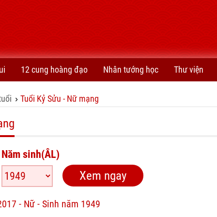
ui
12 cung hoàng đạo
Nhân tướng học
Thư viện
tuổi
Tuổi Kỷ Sửu - Nữ mạng
›
ạng
Năm sinh(ÂL)
2017 - Nữ - Sinh năm 1949