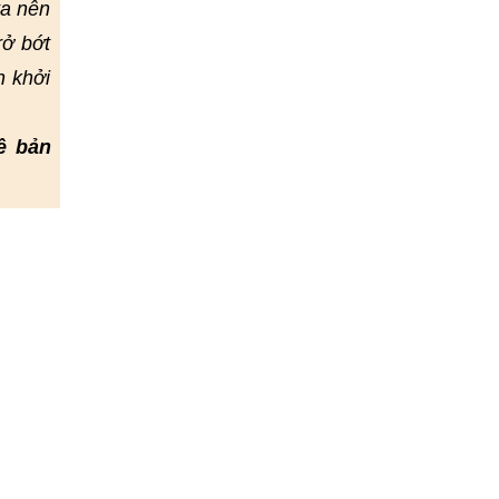
ta nên
rở bớt
h khởi
ề bản