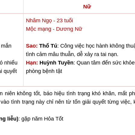
Nữ
Nhâm Ngọ - 23 tuổi
Mộc mạng - Dương Nữ
y mắn
Sao:
Thổ Tú
: Công việc học hành không thu
tình cảm mâu thuẫn, dễ xảy ra tai nạn.
có nhiểu
Hạn:
Huỳnh Tuyền
: Quan tâm đến sức khỏe
ải quyết
phòng bệnh tật
 niên không tốt, báo hiệu tình trạng khó khăn, mất 
ào tình trạng này chỉ nên từ tốn giải quyết từng việc,
g liễu)
: gặp năm Hỏa Tốt