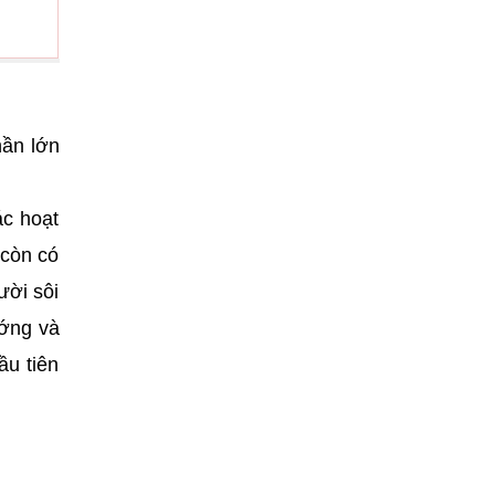
hần lớn
ác hoạt
 còn có
ười sôi
ướng và
ầu tiên