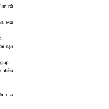
ình rối
nh. Mọi
p.
tai nạn
giúp.
p nhiều
đình có