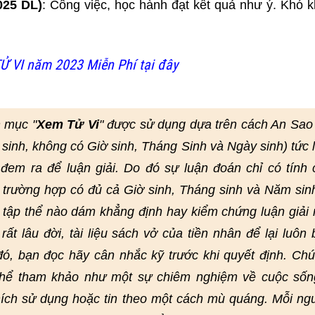
025 DL)
: Công việc, học hành đạt kết quả như ý. Khó 
Ử VI năm 2023 Miễn Phí tại đây
 mục "
Xem Tử Vi
" được sử dụng dựa trên cách An Sao
 sinh, không có Giờ sinh, Tháng Sinh và Ngày sinh) tức 
em ra để luận giải. Do đó sự luận đoán chỉ có tính
 trường hợp có đủ cả Giờ sinh, Tháng sinh và Năm sin
 tập thể nào dám khẳng định hay kiểm chứng luận giải 
ất lâu đời, tài liệu sách vở của tiền nhân để lại luôn 
 đó, bạn đọc hãy cân nhắc kỹ trước khi quyết định. Chú
 thể tham khảo như một sự chiêm nghiệm về cuộc sốn
ích sử dụng hoặc tin theo một cách mù quáng. Mỗi ng