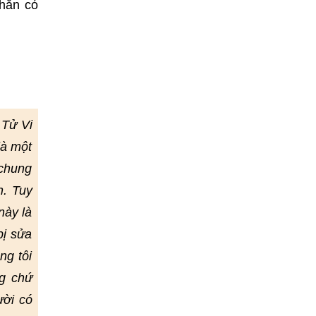
khăn có
 Tử Vi
là một
 chung
h. Tuy
này là
bị sửa
ng tôi
g chứ
ười có