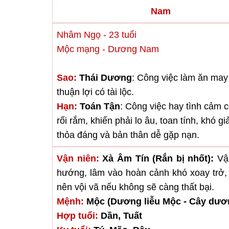
Nam
Nhâm Ngọ - 23 tuổi
Mộc mạng - Dương Nam
Sao:
Thái Dương
: Công việc làm ăn ma
thuận lợi có tài lộc.
Hạn:
Toán Tận
: Công việc hay tình cảm 
rối rắm, khiến phải lo âu, toan tính, khó gi
thỏa đáng và bản thân dễ gặp nạn.
Vận niên:
Xà Âm Tín (Rắn bị nhốt):
Vận
hướng, lâm vào hoàn cảnh khó xoay trở, v
nên vội vã nếu không sẽ càng thất bại.
Mệnh:
Mộc (Dương liễu Mộc - Cây dươn
Hợp tuổi:
Dần, Tuất