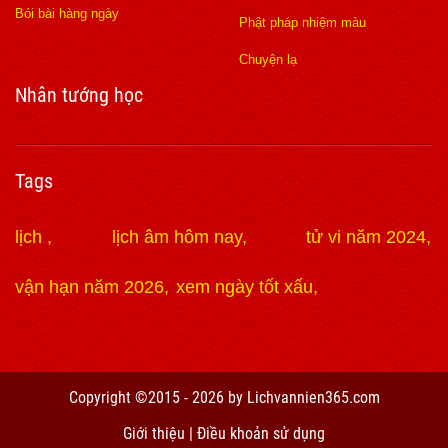
Bói bài hàng ngày
Phật pháp nhiệm màu
Chuyện lạ
Nhân tướng học
Tags
lịch
lịch âm hôm nay
tử vi năm 2024
vận hạn năm 2026
xem ngày tốt xấu
https://lmssplus.org
hi88
Xoilac
188Bet
188Bet
https://kqbd.ru.com/
xoilac tv
xoilac tv
789win
jun88
Copyright ©2015 - 2026 by Lichvannien365.com
bk8
f168
xoilac
xoilac
gavangtv
xoilac
xem bóng đá
Giới thiệu
|
Điều khoản sử dụng
cakhia
socolive tv
https://sunwin1.bz/
U888