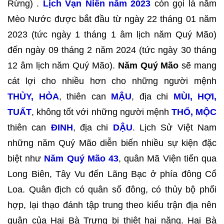
Rừng) .
Lịch Vạn Niên năm 2023
còn gọi là năm
Mèo Nước được bắt đầu từ ngày 22 tháng 01 năm
2023 (tức ngày 1 tháng 1 âm lịch năm Quý Mão)
đến ngày 09 tháng 2 năm 2024 (tức ngày 30 tháng
12 âm lịch năm Quý Mão).
Năm Quý Mão
sẽ mang
cát lợi cho nhiều hơn cho những người mệnh
THỦY, HỎA
, thiên can
MẬU
, địa chi
MÙI, HỢI,
TUẤT
, không tốt với những người mệnh
THỔ, MỘC
thiên can
ĐINH
, địa chi
DẬU
. Lịch Sử Việt Nam
những năm Quý Mão diễn biến nhiều sự kiện đặc
biệt như
Năm Quý Mão 43
, quân Mã Viện tiến qua
Long Biên, Tây Vu đến Lãng Bạc ở phía đông Cổ
Loa. Quân địch có quân số đông, có thủy bộ phối
hợp, lại thạo đánh tập trung theo kiểu trận địa nên
quân của Hai Bà Trưng bị thiệt hại nặng. Hai Bà