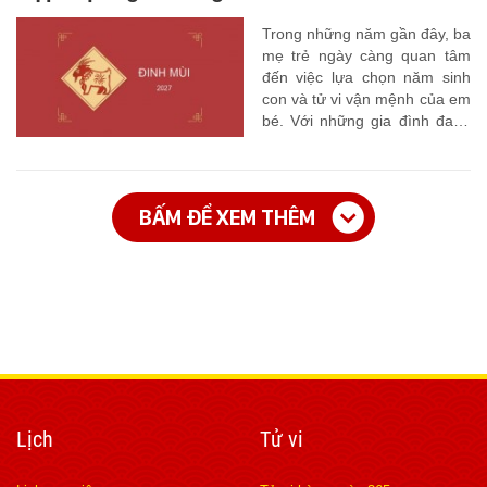
Trong những năm gần đây, ba
mẹ trẻ ngày càng quan tâm
đến việc lựa chọn năm sinh
con và tử vi vận mệnh của em
bé. Với những gia đình đang
có ý định sinh con năm 2027,
những câu hỏi liên quan như:
“Con sinh năm 2027 hợp với
bố mẹ tuổi gì? Con sinh năm
BẤM ĐỂ XEM THÊM
này hợp mệnh gì? Màu gì?
Con số may mắn là gì?” đang
là chủ đề rất được quan tâm.
Lịch
Tử vi