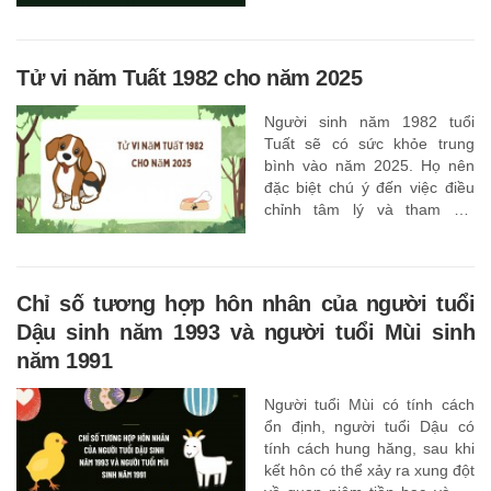
không hạnh phúc bên nhau
Tử vi năm Tuất 1982 cho năm 2025
Người sinh năm 1982 tuổi
Tuất sẽ có sức khỏe trung
bình vào năm 2025. Họ nên
đặc biệt chú ý đến việc điều
chỉnh tâm lý và tham gia
nhiều hơn vào các hoạt động
có lợi cho cơ thể và tinh thần
của mình,
Chỉ số tương hợp hôn nhân của người tuổi
Dậu sinh năm 1993 và người tuổi Mùi sinh
năm 1991
Người tuổi Mùi có tính cách
ổn định, người tuổi Dậu có
tính cách hung hăng, sau khi
kết hôn có thể xảy ra xung đột