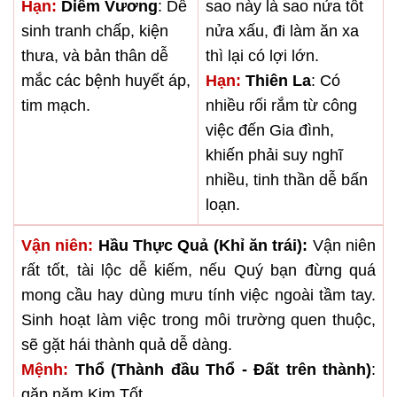
Hạn:
Diêm Vương
: Dễ
sao này là sao nửa tốt
sinh tranh chấp, kiện
nửa xấu, đi làm ăn xa
thưa, và bản thân dễ
thì lại có lợi lớn.
mắc các bệnh huyết áp,
Hạn:
Thiên La
: Có
tim mạch.
nhiều rối rắm từ công
việc đến Gia đình,
khiến phải suy nghĩ
nhiều, tinh thần dễ bấn
loạn.
Vận niên:
Hầu Thực Quả (Khỉ ăn trái):
Vận niên
rất tốt, tài lộc dễ kiếm, nếu Quý bạn đừng quá
mong cầu hay dùng mưu tính việc ngoài tầm tay.
Sinh hoạt làm việc trong môi trường quen thuộc,
sẽ gặt hái thành quả dễ dàng.
Mệnh:
Thổ (Thành đầu Thổ - Đất trên thành)
:
gặp năm Kim Tốt