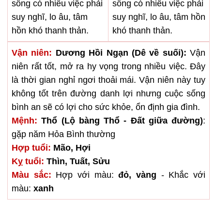
sống có nhiều việc phải
sống có nhiều việc phải
suy nghĩ, lo âu, tâm
suy nghĩ, lo âu, tâm hồn
hồn khó thanh thản.
khó thanh thản.
Vận niên:
Dương Hồi Ngạn (Dê về suối):
Vận
niên rất tốt, mở ra hy vọng trong nhiều việc. Đây
là thời gian nghỉ ngơi thoải mái. Vận niên này tuy
không tốt trên đường danh lợi nhưng cuộc sống
bình an sẽ có lợi cho sức khỏe, ổn định gia đình.
Mệnh:
Thổ (Lộ bàng Thổ - Đất giữa đường)
:
gặp năm Hỏa Bình thường
Hợp tuổi:
Mão, Hợi
Kỵ tuổi:
Thìn, Tuất, Sửu
Màu sắc:
Hợp với màu:
đỏ, vàng
- Khắc với
màu:
xanh