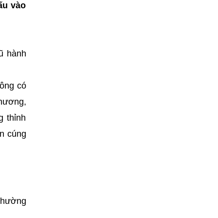
Xấu vào
ũ hành
hông có
 hương,
g thỉnh
ên cúng
 thường