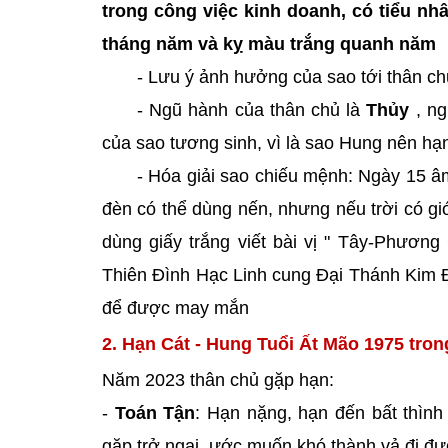
trong công việc kinh doanh, có tiểu nh
tháng năm và kỵ màu trắng quanh năm
- Lưu ý ảnh hưởng của sao tới thân c
- Ngũ hành của thân chủ là
Thủy
, ng
của sao tương sinh, vì là sao Hung nên h
- Hóa giải sao chiếu mệnh: Ngày 15 â
đèn có thể dùng nến, nhưng nếu trời có g
dùng giấy trắng viết bài vị " Tây-Phươn
Thiên Đình Hạc Linh cung Đại Thánh Kim Đ
để được may mắn
2. Hạn Cát - Hung Tuổi Ất Mão 1975 tro
Năm 2023 thân chủ gặp hạn:
-
Toán Tận
: Hạn nặng, hạn đến bất thình
gặp trở ngại, ước muốn khó thành vả đi đườ