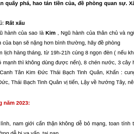
ân quấy phá, hao tán tiền của, đề phòng quan sự. 
hủ:
Rất xấu
ũ hành của sao là
Kim
, Ngũ hành của thân chủ và ng
ạn của bạn sẽ nặng hơn bình thường, hãy đề phòng
m lịch hàng tháng, từ 19h-21h cúng 8 ngọn đèn ( nếu k
ió mạnh thì không dùng được nến), 8 chén nước, 3 cây
g Canh Tân Kim Đức Thái Bạch Tinh Quân, Khấn : cun
ức, Thái Bạch Tinh Quân vị tiến, Lậy về hướng Tây, n
ng năm 2023:
 lình, nam giới cẩn thận không dễ bỏ mạng, toan tính
ng dễ bị va vấp, tai nạn