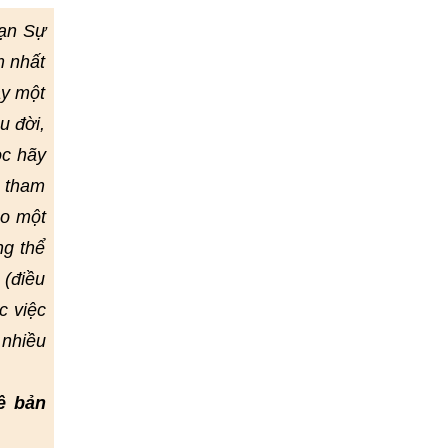
Vạn Sự
m nhất
ay một
u đời,
ọc hãy
ể tham
eo một
ng thể
 (điều
c việc
 nhiều
ề bản