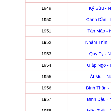
1949
Kỷ Sửu - 
1950
Canh Dần -
1951
Tân Mão -
1952
Nhâm Thìn 
1953
Quý Tỵ - 
1954
Giáp Ngọ -
1955
Ất Mùi - 
1956
Bính Thân 
1957
Đinh Dậu -
1958
Mậu Tuất -