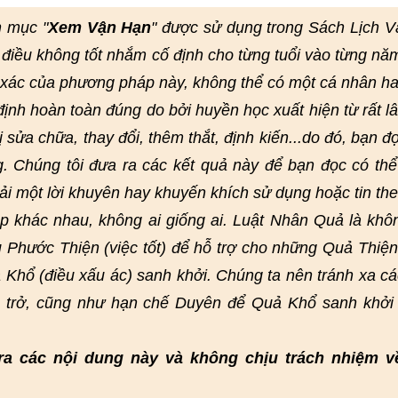
n mục "
Xem Vận Hạn
" được sử dụng trong Sách Lịch 
điều không tốt nhắm cố định cho từng tuổi vào từng nă
h xác của phương pháp này, không thể có một cá nhân h
nh hoàn toàn đúng do bởi huyền học xuất hiện từ rất lâ
bị sửa chữa, thay đổi, thêm thắt, định kiến...do đó, bạn đ
g. Chúng tôi đưa ra các kết quả này để bạn đọc có th
ải một lời khuyên hay khuyến khích sử dụng hoặc tin th
 khác nhau, không ai giống ai. Luật Nhân Quả là khô
 Phước Thiện (việc tốt) để hỗ trợ cho những Quả Thiện
 Khổ (điều xấu ác) sanh khởi. Chúng ta nên tránh xa cá
n trở, cũng như hạn chế Duyên để Quả Khổ sanh khởi
ra các nội dung này và không chịu trách nhiệm v