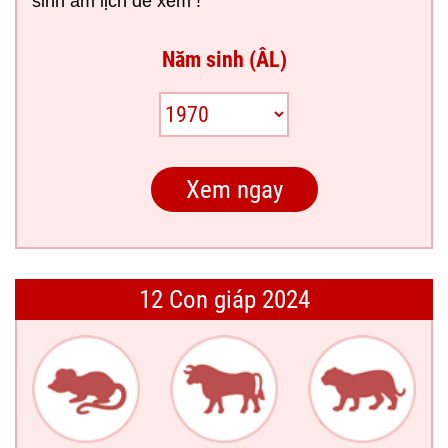
sinh âm lịch để xem !
Năm sinh (ÂL)
12 Con giáp 2024