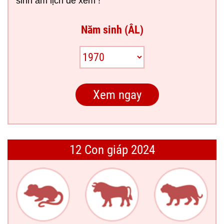
sinh âm lịch để xem !
Năm sinh (ÂL)
12 Con giáp 2024