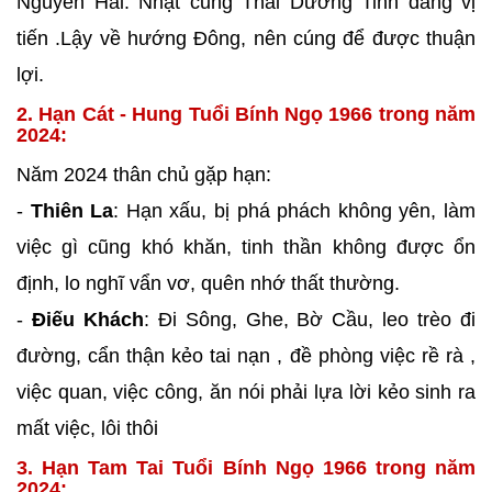
Nguyên Hải. Nhật cung Thái Dương Tinh đang vị
tiến .Lậy về hướng Đông, nên cúng để được thuận
lợi.
2. Hạn Cát - Hung Tuổi Bính Ngọ 1966 trong năm
2024:
Năm 2024 thân chủ gặp hạn:
-
Thiên La
: Hạn xấu, bị phá phách không yên, làm
việc gì cũng khó khăn, tinh thần không được ổn
định, lo nghĩ vẩn vơ, quên nhớ thất thường.
-
Điếu Khách
: Đi Sông, Ghe, Bờ Cầu, leo trèo đi
đường, cẩn thận kẻo tai nạn , đề phòng việc rề rà ,
việc quan, việc công, ăn nói phải lựa lời kẻo sinh ra
mất việc, lôi thôi
3. Hạn Tam Tai Tuổi Bính Ngọ 1966 trong năm
2024: