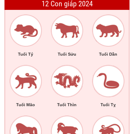
12 Con giáp 2024
Tuổi Tý
Tuổi Sửu
Tuổi Dần
Tuổi Mão
Tuổi Thìn
Tuổi Tỵ