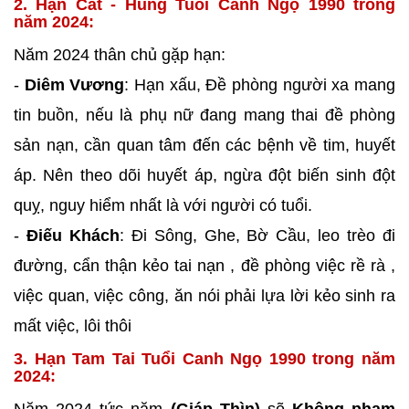
2. Hạn Cát - Hung Tuổi Canh Ngọ 1990 trong
năm 2024:
Năm 2024 thân chủ gặp hạn:
-
Diêm Vương
: Hạn xấu, Đề phòng người xa mang
tin buồn, nếu là phụ nữ đang mang thai đề phòng
sản nạn, cần quan tâm đến các bệnh về tim, huyết
áp. Nên theo dõi huyết áp, ngừa đột biến sinh đột
quỵ, nguy hiểm nhất là với người có tuổi.
-
Điếu Khách
: Đi Sông, Ghe, Bờ Cầu, leo trèo đi
đường, cẩn thận kẻo tai nạn , đề phòng việc rề rà ,
việc quan, việc công, ăn nói phải lựa lời kẻo sinh ra
mất việc, lôi thôi
3. Hạn Tam Tai Tuổi Canh Ngọ 1990 trong năm
2024: