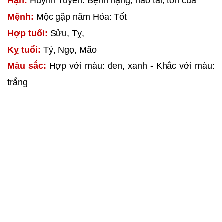
Hạn:
Huỳnh Tuyền: Bệnh nặng, hao tài, tốn của
Mệnh:
Mộc gặp năm Hỏa: Tốt
Hợp tuổi:
Sửu, Tỵ,
Kỵ tuổi:
Tý, Ngọ, Mão
Màu sắc:
Hợp với màu: đen, xanh - Khắc với màu:
trắng