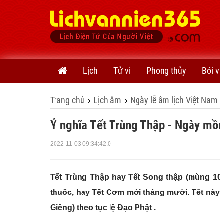
Lịch
Tử vi
Phong thủy
Bói v
Trang chủ
Lịch âm
Ngày lễ âm lịch Việt Nam
›
›
Ý nghĩa Tết Trùng Thập - Ngày mồ
2022-11-03 09:34:42.0
Tết Trùng Thập hay Tết Song thập (mùng 10 
thuốc, hay Tết Cơm mới tháng mười. Tết này
Giêng) theo tục lệ Đạo Phật .