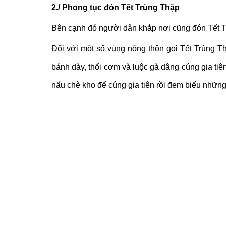
2./ Phong tục đón Tết Trùng Thập
Bên cạnh đó người dân khắp nơi cũng đón Tết T
Đối với một số vùng nông thôn gọi Tết Trùng T
bánh dày, thổi cơm và luộc gà dâng cúng gia ti
nấu chè kho để cúng gia tiên rồi đem biếu những