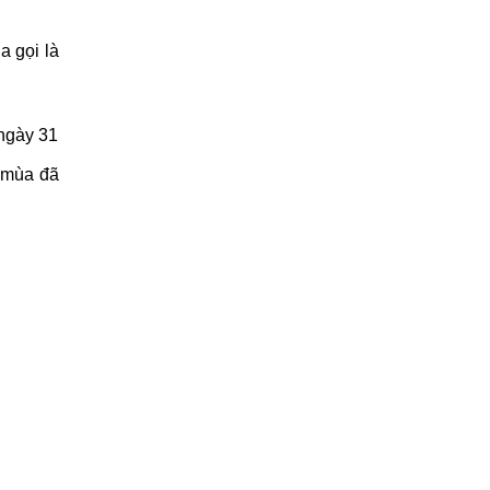
 gọi là
ngày 31
ụ mùa đã