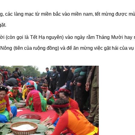
g, các làng mạc từ miền bắc vào miền nam, tết mừng được mùa
ặt.
i (còn gọi là Tết Hạ nguyên) vào ngày rằm Tháng Mười hay 
Nông (tiên của ruộng đồng) và để ăn mừng việc gặt hái của v