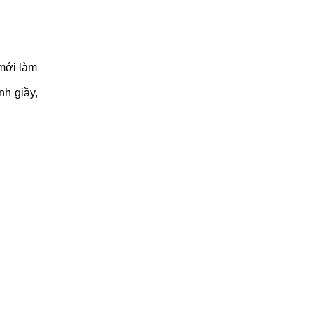
 mới làm
nh giầy,