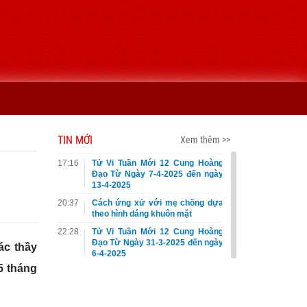
TIN MỚI
Xem thêm >>
17:16
Tử Vi Tuần Mới 12 Cung Hoàng
Đạo Từ Ngày 7-4-2025 đến ngày
13-4-2025
20:37
Cách ứng xử với mẹ chồng dựa
theo hình dáng khuôn mặt
22:28
Tử Vi Tuần Mới 12 Cung Hoàng
Đạo Từ Ngày 31-3-2025 đến ngày
ác thầy
6-4-2025
5 tháng