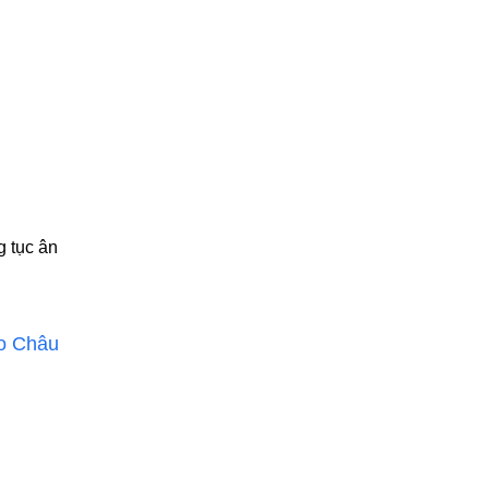
g tục ân
o Châu