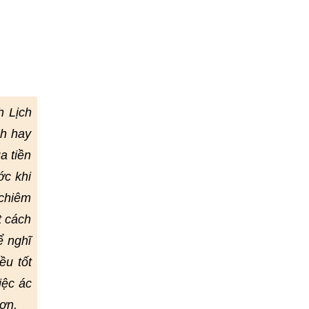
h Lịch
nh hay
a tiền
ớc khi
 chiêm
t cách
ể nghĩ
ều tốt
iệc ác
ơn.