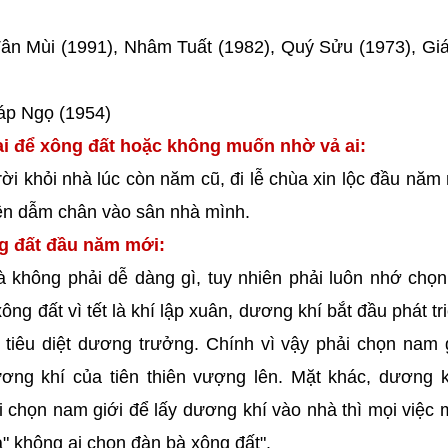
Tân Mùi (1991), Nhâm Tuất (1982), Quý Sửu (1973), Gi
iáp Ngọ (1954)
i để xông đất hoặc không muốn nhờ vả ai:
ời khỏi nhà lúc còn năm cũ, đi lễ chùa xin lộc đầu năm
iên dẫm chân vào sân nhà mình.
ng đất đầu năm mới:
à không phải dễ dàng gì, tuy nhiên phải luôn nhớ chọ
g đất vì tết là khí lập xuân, dương khí bắt đầu phát tr
 tiêu diệt dương trưởng. Chính vì vậy phải chọn nam 
ơng khí của tiên thiên vượng lên. Mặt khác, dương k
 chọn nam giới để lấy dương khí vào nhà thì mọi việc m
" không ai chọn đàn bà xông đất".