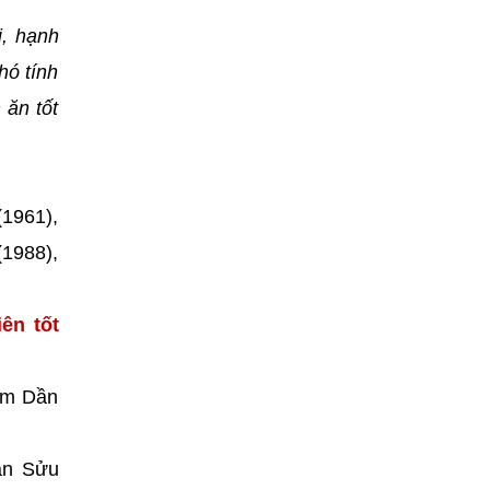
i, hạnh
hó tính
 ăn tốt
(1961),
(1988),
ên tốt
âm Dần
Tân Sửu