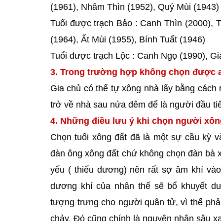
(1961), Nhâm Thìn (1952), Quý Mùi (1943)
Tuổi được trạch Bảo : Canh Thìn (2000), 
(1964), Ất Mùi (1955), Bính Tuất (1946)
Tuổi được trạch Lộc : Canh Ngọ (1990), G
3. Trong trường hợp không chọn được a
Gia chủ có thể tự xông nhà lấy bằng cách r
trở về nhà sau nửa đêm để là người đầu t
4. Những điều lưu ý khi chọn người xô
Chọn tuổi xông đất đã là một sự cầu kỳ v
đàn ông xông đất chứ không chọn đàn bà xôn
yếu ( thiếu dương) nên rất sợ âm khí vào
dương khí của nhân thế sẽ bổ khuyết dư
tượng trưng cho người quân tử, vì thế phải
chảy. Đó cũng chính là nguyên nhân sâu xa