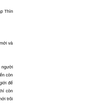
áp Thìn
 mới và
n người
iển còn
giới để
hí còn
ới trôi