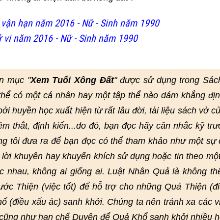
vận hạn năm 2016 - Nữ - Sinh năm 1990
 vi năm 2016 - Nữ - Sinh năm 1990
n mục "
Xem Tuổi Xông Đất
" được sử dụng trong Sác
thể có một cá nhân hay một tập thể nào dám khẳng đị
i huyền học xuất hiện từ rất lâu đời, tài liệu sách vở củ
hêm thắt, định kiến...do đó, bạn đọc hãy cân nhắc kỹ trư
ng tôi đưa ra để bạn đọc có thể tham khảo như một sự
lời khuyên hay khuyến khích sử dụng hoặc tin theo mộ
 nhau, không ai giống ai. Luật Nhân Quả là không th
ớc Thiện (việc tốt) để hỗ trợ cho những Quả Thiện (đi
ổ (điều xấu ác) sanh khởi. Chúng ta nên tránh xa các v
, cũng như hạn chế Duyên để Quả Khổ sanh khởi nhiều h