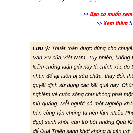
>>
Bạn có muốn xem
>>
Xem thêm
tử
Lưu ý:
Thuật toán được dùng cho chuyê
Vạn Sự của Việt Nam. Tuy nhiên, không 
kiểm chứng luận giải này là chính xác do bở
nhân để lại luôn bị sửa chữa, thay đổi, t
quyết định sử dụng các kết quả này. Chú
nghiệm về cuộc sống chứ không phải một 
mù quáng. Mỗi người có một Nghiệp khác
bàn cùng tận chúng ta nên làm nhiều Phư
đẹp) sanh khởi, cản trở bớt những Quả Kh
để Quả Thiện sanh khởi không bị cản trở